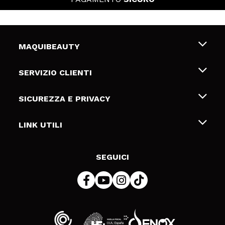
MAQUIBEAUTY
Chi siamo
SERVIZIO CLIENTI
Offerte di lavoro
Spedizioni & Resi
SICUREZZA E PRIVACY
Gift Cards
Recesso / Resi
Termini e condizioni
LINK UTILI
Metodi di pagamamento
Informativa sulla privacy
Contattaci
Politica Cookies
SEGUICI
Risoluzione delle controversie online (ODR)