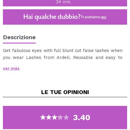
24 ore.
Hai qualche dubbio?
Ti aiutiamo
qui
Descrizione
Get fabulous eyes with full blunt cut false lashes when
you wear Lashes from Ardell. Reusable and easy to
apply, Lashes are comfortable to wear and made of
ver más
100% human hair.
Fashion Lashes, Ardell’s most popular lashes, are the
convenient way to achieve long, flirty lashes, making
LE TUE
OPINIONI
the most of your gorgeous eyes.
3.40