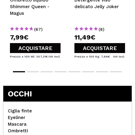
Ombretto liquido
Detergente viso
Shimmer Queen -
delicato Jelly Joker
Magus
(67)
(8)
7,99€
11,49€
ACQUISTARE
ACQUISTARE
Prezzo x 100 Ml: 307,31€
IVA Incl.
Prezzo x 100 Kg: 7,66€
IVA Incl.
OCCHI
Ciglia finte
Eyeliner
Mascara
Ombretti