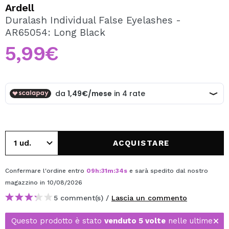
VOGLIO REGISTRARMI
Ardell
Duralash Individual False Eyelashes -
Creando un account su Maquibeauty.it potrai fare i tuoi
AR65054: Long Black
acquisti velocemente, controllare lo stato dei tuoi ordini e
consultare le tue operazioni precedenti.
5,99€
CREARE UN ACCOUNT
ACQUISTARE
Confermare l'ordine entro
09
h
:
31
m
:
34
s
e sarà spedito dal nostro
magazzino
in 10/08/2026
5 comment(s) /
Lascia un commento
Questo prodotto è stato
venduto 5 volte
nelle ultime