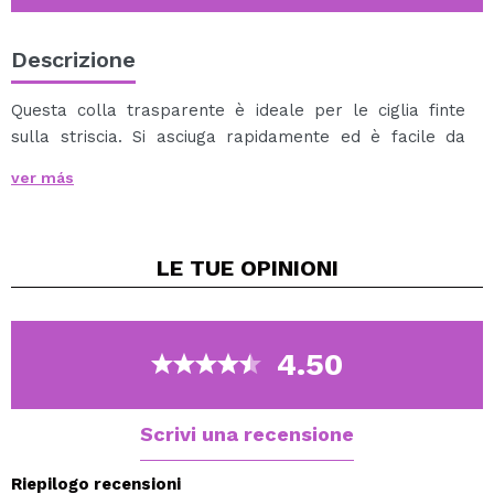
Descrizione
Questa colla trasparente è ideale per le ciglia finte
sulla striscia. Si asciuga rapidamente ed è facile da
usare.
ver más
Directions: Apply a thin line of adhesive along band.
Hold for 30 seconds until adhesive becomes tacky. For
best results use Ardell Lash Applicator to hold and
LE TUE
OPINIONI
apply lashes. Place band against eyelid as close to
lash roots as possible. Using fingertip, gently press
corners and along the band to secure. To Remove:
Gently peel band off lid, starting at the outer corner.
4.50
Clean and by peeling off lash adhesive. Place lashes
back in lash tray to maintain their shape for re-use.
Scrivi una recensione
Riepilogo recensioni