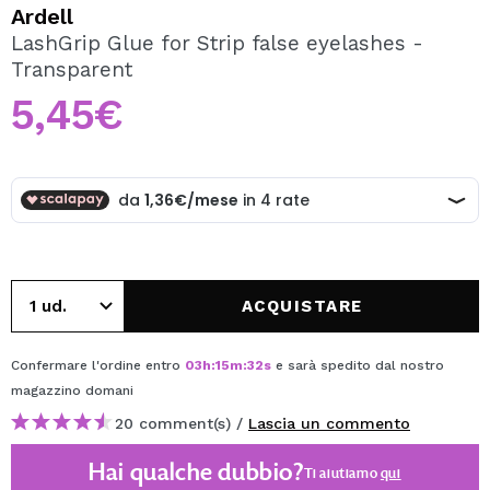
VOGLIO REGISTRARMI
Ardell
LashGrip Glue for Strip false eyelashes -
Creando un account su Maquibeauty.it potrai fare i tuoi
Transparent
acquisti velocemente, controllare lo stato dei tuoi ordini e
consultare le tue operazioni precedenti.
5,45€
CREARE UN ACCOUNT
ACQUISTARE
Confermare l'ordine entro
03
h
:
15
m
:
32
s
e sarà spedito dal nostro
magazzino
domani
20 comment(s) /
Lascia un commento
Hai qualche dubbio?
Ti aiutiamo
qui