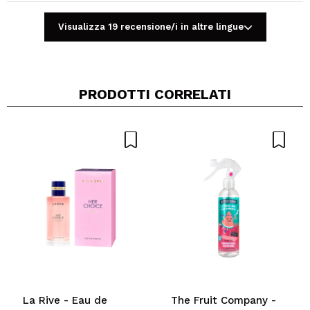
Visualizza 19 recensione/i in altre lingue
Condividi un video o una foto
Il tuo video potrebbe essere il primo. Immaginalo...
PRODOTTI CORRELATI
Consiglieresti questo acquisto?
Si
No
5/5
INVIA
La Rive - Eau de
The Fruit Company -