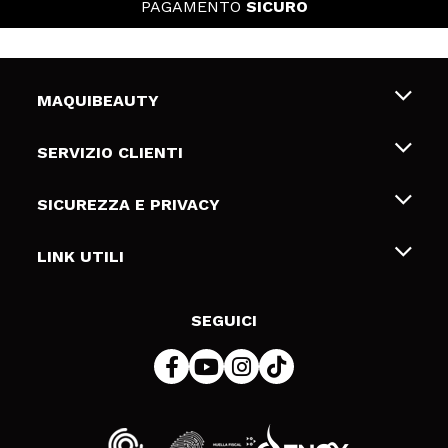
PAGAMENTO
SICURO
MAQUIBEAUTY
Chi siamo
SERVIZIO CLIENTI
Offerte di lavoro
Spedizioni & Resi
SICUREZZA E PRIVACY
Gift Cards
Recesso / Resi
Termini e condizioni
LINK UTILI
Metodi di pagamamento
Informativa sulla privacy
Contattaci
Politica Cookies
SEGUICI
Risoluzione delle controversie online (ODR)