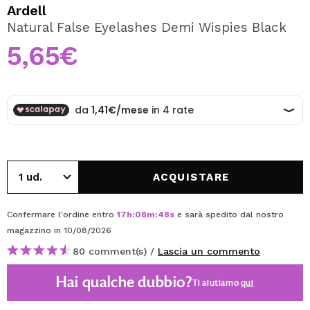
VOGLIO REGISTRARMI
Ardell
Natural False Eyelashes Demi Wispies Black
Creando un account su Maquibeauty.it potrai fare i tuoi
acquisti velocemente, controllare lo stato dei tuoi ordini e
5,65€
consultare le tue operazioni precedenti.
CREARE UN ACCOUNT
ACQUISTARE
Confermare l'ordine entro
17
h
:
08
m
:
48
s
e sarà spedito dal nostro
magazzino
in 10/08/2026
80 comment(s) /
Lascia un commento
Hai qualche dubbio?
Ti aiutiamo
qui