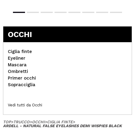
moooolto belle!!!! sono le prime ciglia finte che
acquisto, ma le adoro perchè rispetto alle altre
risultano molto naturali
Consiglieresti questo acquisto?
Si
OCCHI
Rispondi
Utile
|
Hace 10 años
Ciglia finte
Eyeliner
Mascara
Ombretti
Primer occhi
Sopracciglia
Vedi tutti da Occhi
TOP
>
TRUCCO
>
OCCHI
>
CIGLIA FINTE
>
ARDELL - NATURAL FALSE EYELASHES DEMI WISPIES BLACK