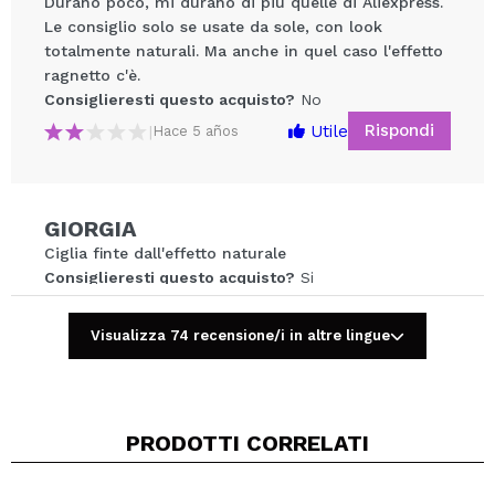
Durano poco, mi durano di più quelle di Aliexpress.
Le consiglio solo se usate da sole, con look
Condividi un video o una foto
totalmente naturali. Ma anche in quel caso l'effetto
Il tuo video potrebbe essere il primo. Immaginalo...
ragnetto c'è.
Consiglieresti questo acquisto?
No
Rispondi
Utile
|
Hace 5 años
Consiglieresti questo acquisto?
Si
No
5/5
INVIA
GIORGIA
Ciglia finte dall'effetto naturale
Consiglieresti questo acquisto?
Si
Rispondi
Utile
|
Hace 8 años
Visualizza 74 recensione/i in altre lingue
Raquel
Questi sono ormai il secondo paia che compro.
PRODOTTI CORRELATI
Amo queste ciglia, sono super naturali, folte, non
sono esagerate anzi, lascia proprio quei occhi da