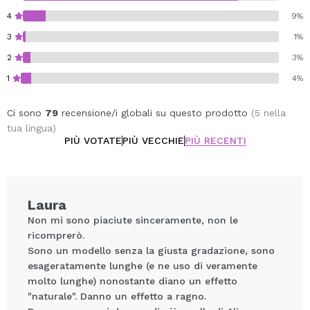
4
9%
3
1%
2
3%
1
4%
Ci sono
79
recensione/i globali su questo prodotto
(5 nella
tua lingua)
PIÙ VOTATE
PIÙ VECCHIE
PIÙ RECENTI
Laura
Non mi sono piaciute sinceramente, non le
ricomprerò.
Sono un modello senza la giusta gradazione, sono
esageratamente lunghe (e ne uso di veramente
molto lunghe) nonostante diano un effetto
"naturale". Danno un effetto a ragno.