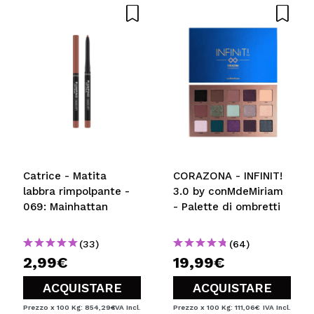
cerbiatto apparire come si deve. ^-^ Perfette anche
per le spose! Beh, dipende sempre dalla forma degli
occhi.
Consiglieresti questo acquisto?
Si
Rispondi
Utile
|
Hace 9 años
Raquel
Bellissime, dall'effetto naturale, folte, ma non
esagerate. Perfette per il giorno, e per chi non ha le
Catrice - Matita
CORAZONA - INFINIT!
ciglia lunghissime come me. :( Molto molto bella, la
labbra rimpolpante -
3.0 by conMdeMiriam
acquisterò ancora per le spose, perché sono
069: Mainhattan
- Palette di ombretti
veramente fantastiche.
Consiglieresti questo acquisto?
Si
(33)
(64)
Rispondi
Utile
|
Hace 10 años
2,99€
19,99€
ACQUISTARE
ACQUISTARE
giulia
Prezzo x 100 Kg: 854,29€
IVA Incl.
Prezzo x 100 Kg: 111,06€
IVA Incl.