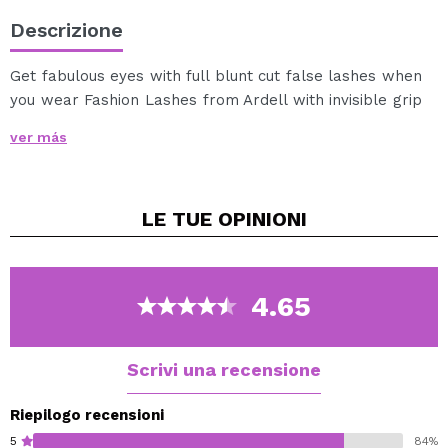
Descrizione
Get fabulous eyes with full blunt cut false lashes when
you wear Fashion Lashes from Ardell with invisible grip
band.
ver más
Reusable and easy to apply, Fashion Lashes are
comfortable to wear and made of 100% human hair.
Fashion Lashes, Ardell’s most popular lashes, are the
LE TUE
OPINIONI
convenient way to achieve long, flirty lashes, making
the most of your gorgeous eyes. #101 Demi Fashion
Lashes are lightweight and reusable. Use Ardell
LashGrip Adhesive (sold separately) to apply. Each
4.65
pack contains one pair of lashes.
Scrivi una recensione
Riepilogo recensioni
5
84%