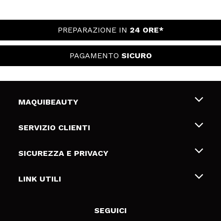
PREPARAZIONE IN
24 ORE*
PAGAMENTO
SICURO
MAQUIBEAUTY
Chi siamo
SERVIZIO CLIENTI
Offerte di lavoro
Spedizioni & Resi
SICUREZZA E PRIVACY
Gift Cards
Recesso / Resi
Termini e condizioni
LINK UTILI
Metodi di pagamamento
Informativa sulla privacy
Contattaci
Politica Cookies
SEGUICI
Risoluzione delle controversie online (ODR)