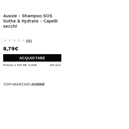
VOGLIO REGISTRARMI
Creando un account su Maquibeauty.it potrai fare i tuoi
Aussie - Shampoo SOS
acquisti velocemente, controllare lo stato dei tuoi ordini e
Sothe & Hydrate - Capelli
consultare le tue operazioni precedenti.
secchi
(0)
CREARE UN ACCOUNT
8,79€
ACQUISTARE
Prezzo x 100 Ml: 2,93€
IVA Incl.
TOP
>
MARCHE
>
AUSSIE