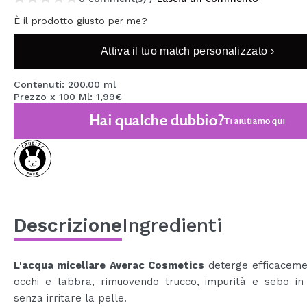
MAQUIFARMA
È il prodotto giusto per me?
KOREA ZONE
Attiva il tuo match personalizzato ›
TRAVEL SIZE
Contenuti: 200.00 ml
NATURE
Prezzo x 100 Ml: 1,99€
Hai qualche dubbio?
Ti aiutiamo
qui
SPECIALE
OUTLET
SONO TORNATI!
PROSSIMAMENTE
Descrizione
Ingredienti
BLOG
L'acqua micellare
Averac Cosmetics
deterge efficacemen
occhi e labbra, rimuovendo trucco, impurità e sebo in
senza irritare la pelle.