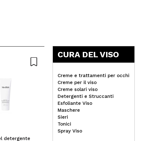
5
CURA DEL VISO
Naturale
Creme e trattamenti per occhi
Creme per il viso
Creme solari viso
Nacomi - Gel doccia
Detergenti e Struccanti
lenitivo - Marshmallow
Tec
Esfoliante Viso
Ros
Maschere
Pin
Sieri
Tonici
Spray Viso
l detergente