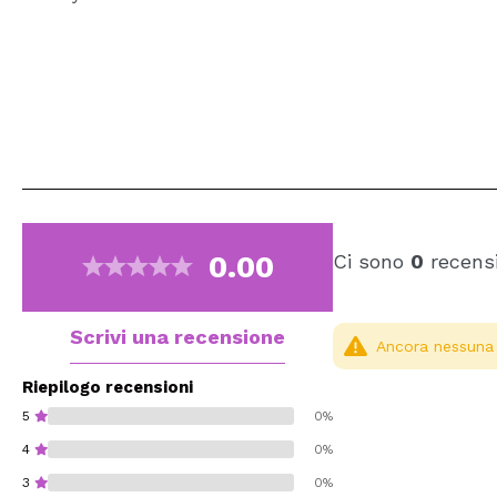
0.00
Ci sono
0
recensi
Scrivi una recensione
Ancora nessuna r
Riepilogo recensioni
5
0%
4
0%
3
0%