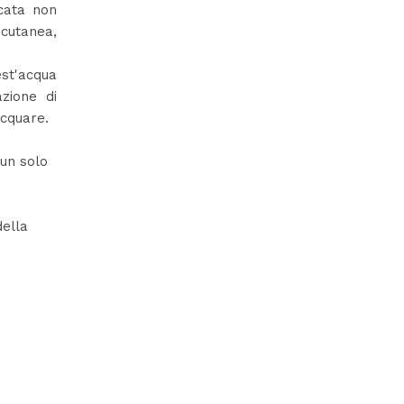
icata non
 cutanea,
est'acqua
zione di
acquare.
 un solo
della