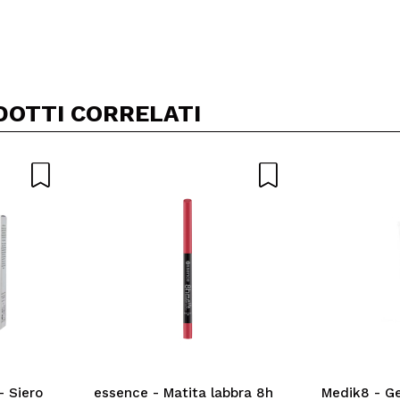
Condividi un video o una foto
Il tuo video potrebbe essere il primo. Immaginalo...
DOTTI CORRELATI
5/
to acquisto?
Si
No
A
- Siero
essence - Matita labbra 8h
Medik8 - Ge