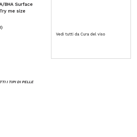
HA/BHA Surface
Try me size
1)
(2)
3,99€
1,
Vedi tutti da Cura del viso
 I TIPI DI PELLE