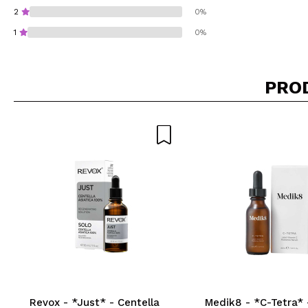
2
0%
1
0%
PRO
Consiglieresti ques
INVI
Revox - *Just* - Centella
Medik8 - *C-Tetra* 