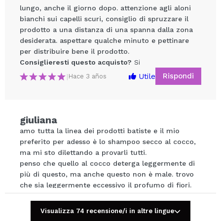
lungo, anche il giorno dopo. attenzione agli aloni
bianchi sui capelli scuri, consiglio di spruzzare il
prodotto a una distanza di una spanna dalla zona
desiderata. aspettare qualche minuto e pettinare
per distribuire bene il prodotto.
Consiglieresti questo acquisto?
Si
Rispondi
Utile
|
Hace 3 años
Condividi un video o una foto
Il tuo video potrebbe essere il primo. Immaginalo...
giuliana
Consiglieresti questo acquisto?
Si
No
amo tutta la linea dei prodotti batiste e il mio
5/5
preferito per adesso è lo shampoo secco al cocco,
ma mi sto dilettando a provarli tutti.
INVIA
penso che quello al cocco deterga leggermente di
più di questo, ma anche questo non è male. trovo
che sia leggermente eccessivo il profumo di fiori.
per il resto lo consiglio
Consiglieresti questo acquisto?
Si
Visualizza 74 recensione/i in altre lingue
Rispondi
Utile
|
Hace 6 años