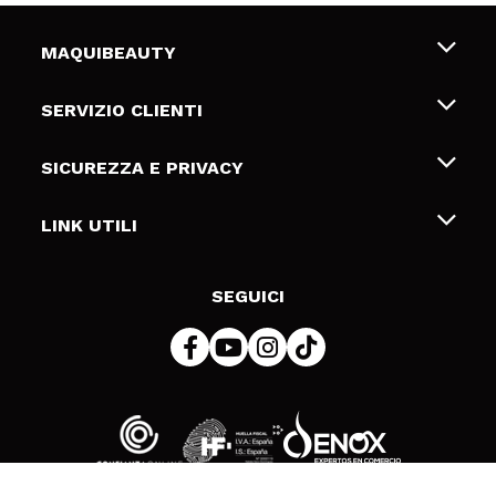
MAQUIBEAUTY
Chi siamo
SERVIZIO CLIENTI
Offerte di lavoro
Spedizioni & Resi
SICUREZZA E PRIVACY
Gift Cards
Recesso / Resi
Termini e condizioni
LINK UTILI
Metodi di pagamamento
Informativa sulla privacy
Contattaci
Politica Cookies
SEGUICI
Risoluzione delle controversie online (ODR)