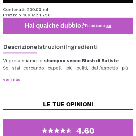
Contenuti: 200.00 ml
Prezzo x 100 Ml: 1,75€
Hai qualche dubbio?
Ti aiutiamo
qui
Descrizione
Istruzioni
Ingredienti
Vi presentiamo lo
shampoo secco Blush di Batiste
.
Se stai cercando capelli più puliti, dall'aspetto più
fresco, pieni di corpo e consistenza tra i lavaggi, questo
ver más
shampoo è ciò di cui hai bisogno.
Ha un'essenza floreale e civettuola che amerai.
Non richiede acqua, il che significa che puoi usarlo dove
LE TUE
OPINIONI
vuoi: in palestra dopo l'allenamento, in viaggio o per
ritoccare i capelli prima di una serata fuori.
Pochi semplici tocchi e in pochi secondi potrai
rivitalizzare e trasformare i tuoi capelli!
4.60