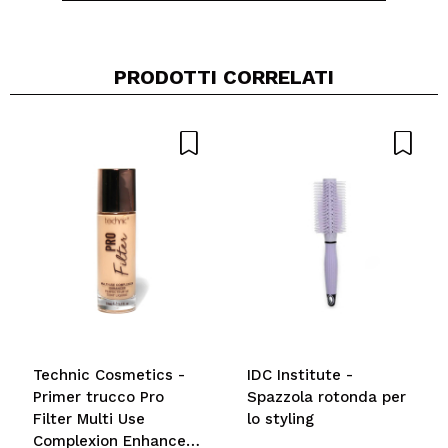
PRODOTTI CORRELATI
giulia
Batiste è sempre una sicurezza! Lo ricompro
sempre
Consiglieresti questo acquisto?
Si
Rispondi
Utile
|
Hace 6 años
ylenja
mi è piaciuto molto anche lui come il suo
compagno versione originale. pulisce bene i capelli
e li lascia volumizzati
Consiglieresti questo acquisto?
Si
Technic Cosmetics -
IDC Institute -
Rispondi
Utile
|
Hace 8 años
Primer trucco Pro
Spazzola rotonda per
Filter Multi Use
lo styling
Complexion Enhancer