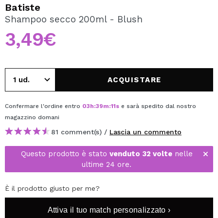
VOGLIO REGISTRARMI
Batiste
Shampoo secco 200ml - Blush
Creando un account su Maquibeauty.it potrai fare i tuoi
acquisti velocemente, controllare lo stato dei tuoi ordini e
3,49€
consultare le tue operazioni precedenti.
CREARE UN ACCOUNT
ACQUISTARE
Confermare l'ordine entro
03
h
:
39
m
:
11
s
e sarà spedito dal nostro
magazzino
domani
81 comment(s) /
Lascia un commento
Questo prodotto è stato
venduto 32 volte
nelle
ultime 24 ore.
È il prodotto giusto per me?
Attiva il tuo match personalizzato ›