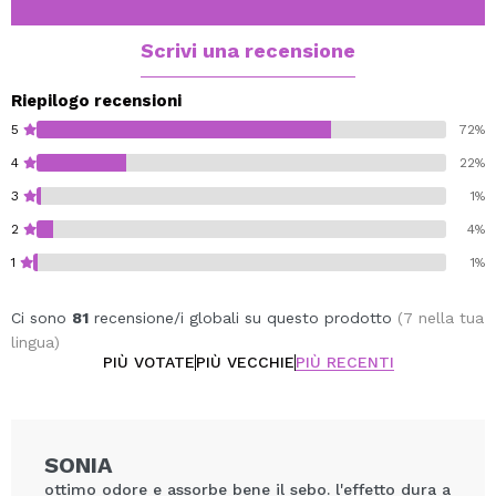
Scrivi una recensione
Riepilogo recensioni
5
72%
4
22%
3
1%
2
4%
1
1%
Ci sono
81
recensione/i globali su questo prodotto
(7 nella tua
lingua)
PIÙ VOTATE
PIÙ VECCHIE
PIÙ RECENTI
SONIA
ottimo odore e assorbe bene il sebo. l'effetto dura a