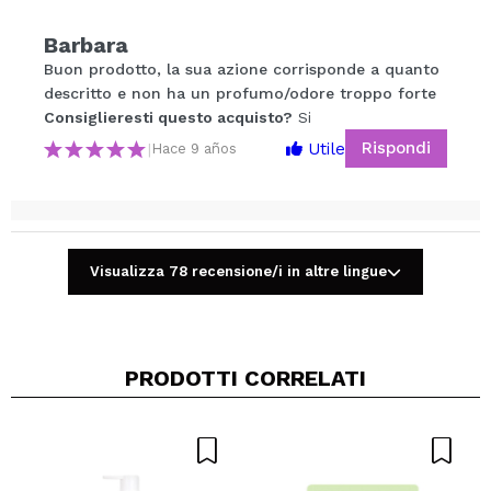
Il tuo video potrebbe essere il primo. Immaginalo...
Barbara
Buon prodotto, la sua azione corrisponde a quanto
Consiglieresti questo acquisto?
Si
No
descritto e non ha un profumo/odore troppo forte
5/5
Consiglieresti questo acquisto?
Si
Rispondi
Utile
|
Hace 9 años
INVIA
Sara
This is my staple product for achieving volume and
Visualizza 78 recensione/i in altre lingue
refreshing hair. I am buying it again and again...
Consiglieresti questo acquisto?
Si
Rispondi
Utile
|
Hace 10 años
PRODOTTI CORRELATI