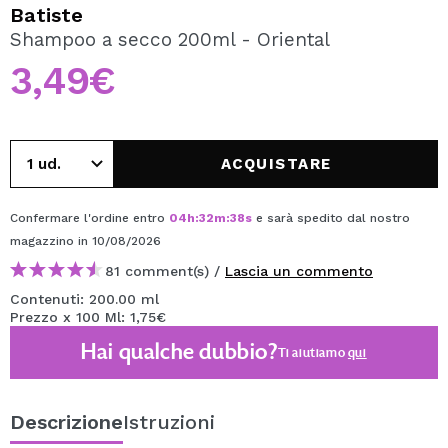
VOGLIO REGISTRARMI
Batiste
Shampoo a secco 200ml - Oriental
Creando un account su Maquibeauty.it potrai fare i tuoi
acquisti velocemente, controllare lo stato dei tuoi ordini e
3,49€
consultare le tue operazioni precedenti.
CREARE UN ACCOUNT
ACQUISTARE
Confermare l'ordine entro
04
h
:
32
m
:
37
s
e sarà spedito dal nostro
magazzino
in 10/08/2026
81 comment(s) /
Lascia un commento
Contenuti: 200.00 ml
Prezzo x 100 Ml: 1,75€
Hai qualche dubbio?
Ti aiutiamo
qui
Descrizione
Istruzioni