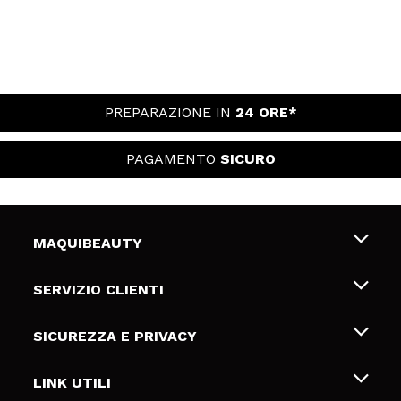
PREPARAZIONE IN
24 ORE*
PAGAMENTO
SICURO
MAQUIBEAUTY
Chi siamo
SERVIZIO CLIENTI
Offerte di lavoro
Spedizioni & Resi
SICUREZZA E PRIVACY
Gift Cards
Recesso / Resi
Termini e condizioni
LINK UTILI
Metodi di pagamamento