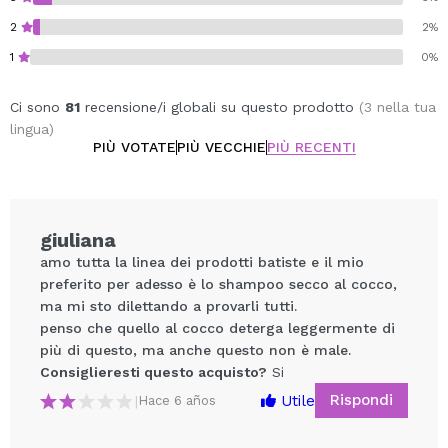
sulle radici, mantenendo la bocchetta a 30 cm dai
capelli.
2
2%
2º Massaggiare con le dita.
1
0%
3º Spazzola i capelli come al solito.
Ci sono
81
recensione/i globali su questo prodotto
(3 nella tua
lingua)
PIÙ VOTATE
PIÙ VECCHIE
PIÙ RECENTI
giuliana
amo tutta la linea dei prodotti batiste e il mio
preferito per adesso è lo shampoo secco al cocco,
ma mi sto dilettando a provarli tutti.
penso che quello al cocco deterga leggermente di
più di questo, ma anche questo non è male.
Consiglieresti questo acquisto?
Si
Rispondi
Utile
|
Hace 6 años
Condividi un video o una foto