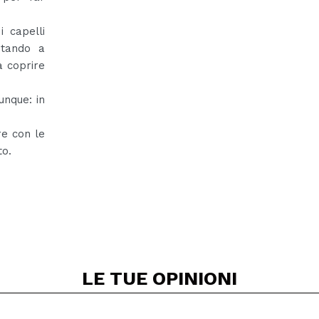
i capelli
utando a
a coprire
unque: in
re con le
to.
LE TUE
OPINIONI