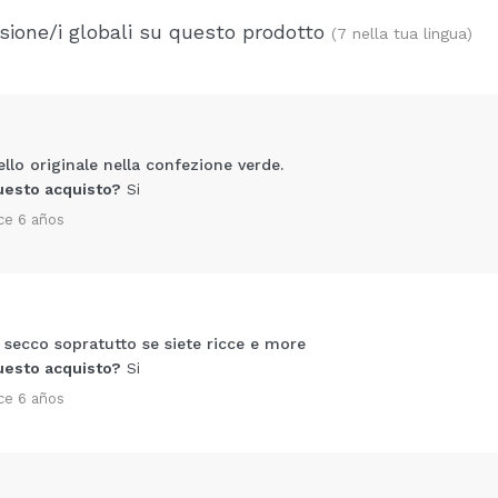
ione/i globali su questo prodotto
(7 nella tua lingua)
lo originale nella confezione verde.
uesto acquisto?
Si
ce 6 años
secco sopratutto se siete ricce e more
Condividi un video o una foto
uesto acquisto?
Si
Il tuo video potrebbe essere il primo. Immaginalo...
ce 6 años
5/
to acquisto?
Si
No