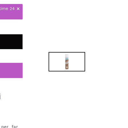
time 24
i
 per far