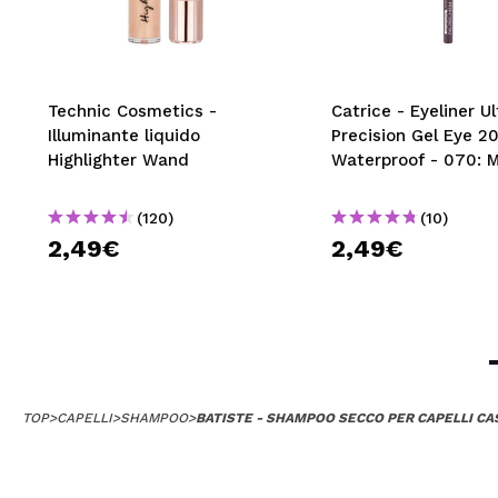
Claudia
All'inizio (per i
Technic Cosmetics -
Catrice - Eyeliner Ul
volume alle radi
Illuminante liquido
Precision Gel Eye 2
Consiglieresti q
Highlighter Wand
Waterproof - 070: 
|
Ha
(120)
(10)
2,49€
2,49€
Manuelaopi
MI piace molto c
Consiglieresti q
|
Hac
TOP
>
CAPELLI
>
SHAMPOO
>
BATISTE - SHAMPOO SECCO PER CAPELLI CA