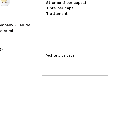
Mun
Strumenti per capelli
Ori
Tinte per capelli
Trattamenti
te lo agitassi), adesso invece è perfetto. Dà un buon
ompany - Eau de
ro come se avessi la ricrescita da tintura o la forfora.
co 40ml
Rispondi
Utile
5)
(3)
1,69€
1,
Vedi tutti da Capelli
Rispondi
Utile