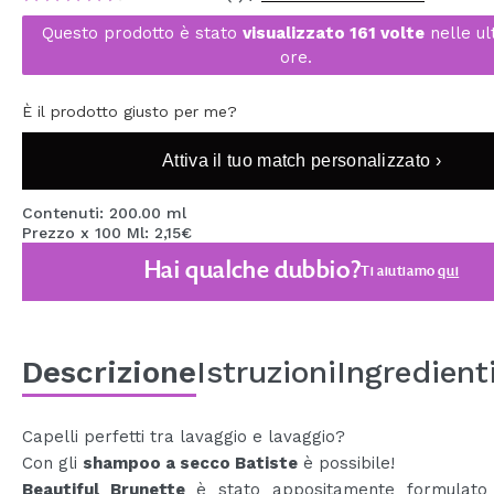
MAQUIFARMA
Questo prodotto è stato
visualizzato 161 volte
nelle ul
ore.
KOREA ZONE
TRAVEL SIZE
È il prodotto giusto per me?
NATURE
Attiva il tuo match personalizzato ›
Contenuti: 200.00 ml
SPECIALE
Prezzo x 100 Ml: 2,15€
Hai qualche dubbio?
OUTLET
Ti aiutiamo
qui
SONO TORNATI!
PROSSIMAMENTE
Descrizione
Istruzioni
Ingredient
BLOG
Capelli perfetti tra lavaggio e lavaggio?
Con gli
shampoo a secco Batiste
è possibile!
Beautiful Brunette
è stato appositamente formulato