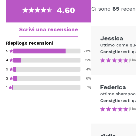
4.60
Ci sono
85
recens
Scrivi una recensione
Jessica
Riepilogo recensioni
Ottimo come quel
5
78%
Consiglieresti q
|
Ha
4
12%
3
4%
2
6%
Federica
1
1%
ottimo shampoo 
Consiglieresti q
|
Ha
Consiglieresti ques
giulia