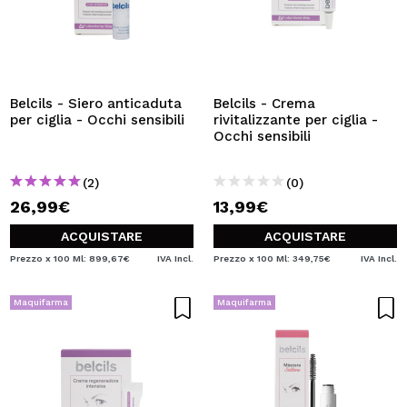
Belcils - Siero anticaduta
Belcils - Crema
per ciglia - Occhi sensibili
rivitalizzante per ciglia -
Occhi sensibili
(2)
(0)
26,99€
13,99€
ACQUISTARE
ACQUISTARE
Prezzo x 100 Ml: 899,67€
IVA Incl.
Prezzo x 100 Ml: 349,75€
IVA Incl.
Maquifarma
Maquifarma