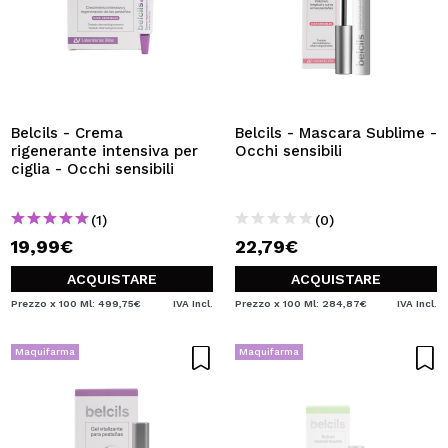
Belcils - Crema
Belcils - Mascara Sublime -
rigenerante intensiva per
Occhi sensibili
ciglia - Occhi sensibili
(1)
(0)
19,99€
22,79€
ACQUISTARE
ACQUISTARE
Prezzo x 100 Ml: 499,75€
IVA Incl.
Prezzo x 100 Ml: 284,87€
IVA Incl.
Maquifarma
Maquifarma