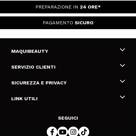
PREPARAZIONE IN
24 ORE*
PAGAMENTO
SICURO
MAQUIBEAUTY
Chi siamo
SERVIZIO CLIENTI
Offerte di lavoro
Spedizioni & Resi
SICUREZZA E PRIVACY
Gift Cards
Recesso / Resi
Termini e condizioni
LINK UTILI
Metodi di pagamamento
Informativa sulla privacy
Contattaci
Politica Cookies
SEGUICI
Risoluzione delle controversie online (ODR)