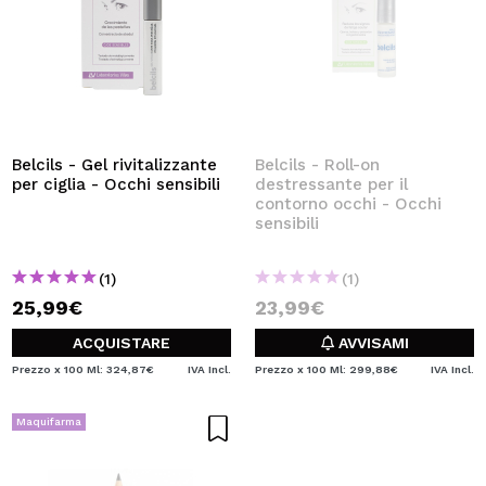
Belcils - Gel rivitalizzante
Belcils - Roll-on
per ciglia - Occhi sensibili
destressante per il
contorno occhi - Occhi
sensibili
(1)
(1)
25,99€
23,99€
ACQUISTARE
AVVISAMI
Prezzo x 100 Ml: 324,87€
IVA Incl.
Prezzo x 100 Ml: 299,88€
IVA Incl.
Maquifarma