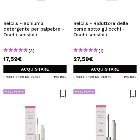
Belcils - Schiuma
Belcils - Riduttore delle
detergente per palpebre -
borse sotto gli occhi -
Occhi sensibili
Occhi sensibili
(3)
(1)
17,59€
27,59€
ACQUISTARE
ACQUISTARE
Prezzo x 100 Ml: 35,18€
IVA Incl.
Prezzo x 100 Ml: 91,97€
IVA Incl.
Maquifarma
Maquifarma