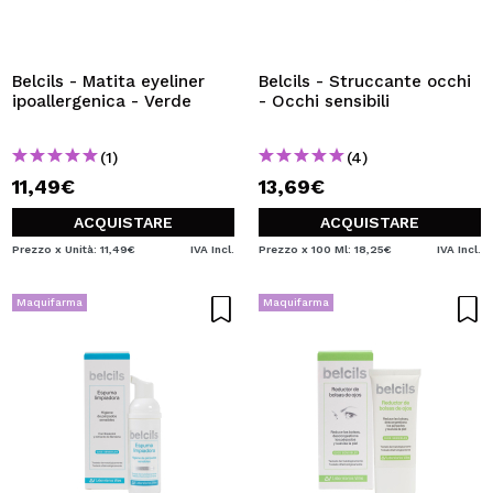
Belcils - Matita eyeliner
Belcils - Struccante occhi
ipoallergenica - Verde
- Occhi sensibili
(1)
(4)
11,49€
13,69€
ACQUISTARE
ACQUISTARE
Prezzo x Unità: 11,49€
IVA Incl.
Prezzo x 100 Ml: 18,25€
IVA Incl.
Maquifarma
Maquifarma