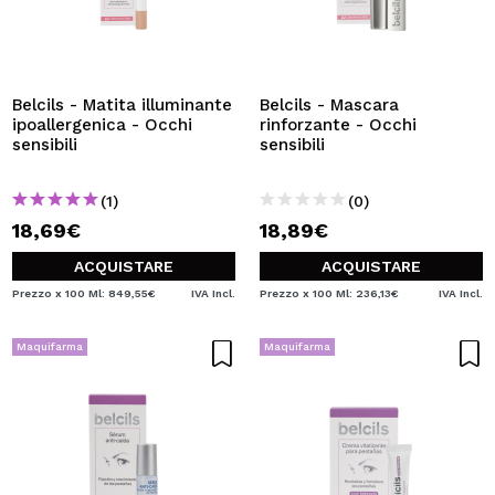
Belcils - Matita illuminante
Belcils - Mascara
ipoallergenica - Occhi
rinforzante - Occhi
sensibili
sensibili
(1)
(0)
18,69€
18,89€
ACQUISTARE
ACQUISTARE
Prezzo x 100 Ml: 849,55€
IVA Incl.
Prezzo x 100 Ml: 236,13€
IVA Incl.
Maquifarma
Maquifarma