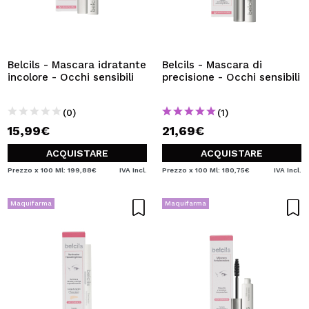
Belcils - Mascara idratante
Belcils - Mascara di
incolore - Occhi sensibili
precisione - Occhi sensibili
(0)
(1)
15,99€
21,69€
ACQUISTARE
ACQUISTARE
Prezzo x 100 Ml: 199,88€
IVA Incl.
Prezzo x 100 Ml: 180,75€
IVA Incl.
Maquifarma
Maquifarma