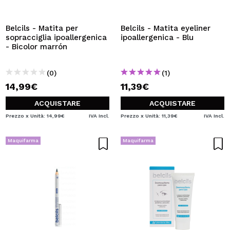
VOGLIO REGISTRARMI
Creando un account su Maquibeauty.it potrai fare i tuoi
Belcils - Matita per
Belcils - Matita eyeliner
acquisti velocemente, controllare lo stato dei tuoi ordini e
sopracciglia ipoallergenica
ipoallergenica - Blu
consultare le tue operazioni precedenti.
- Bicolor marrón
(0)
(1)
CREARE UN ACCOUNT
14,99€
11,39€
ACQUISTARE
ACQUISTARE
Prezzo x Unità: 14,99€
IVA Incl.
Prezzo x Unità: 11,39€
IVA Incl.
Maquifarma
Maquifarma