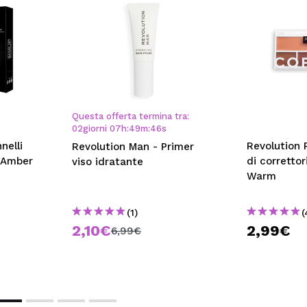
Questa offerta termina tra:
02
giorni
07
h
:
49
m
:
45
s
nelli
Revolution 
Revolution Man - Primer
- Amber
di correttor
viso idratante
Warm
(1)
(
2,10€
2,99€
6,99€