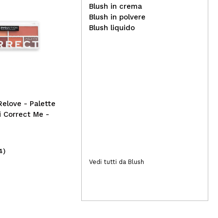
Blush in crema
Blush in polvere
Blush liquido
Wibo - Scrub labbra Peel My
Lips
Cla
sem
09:
Relove - Palette
i Correct Me -
4)
(8)
2,99€
4
Vedi tutti da Blush