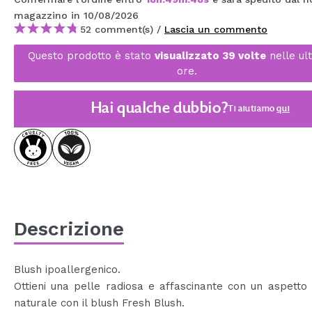
MAQUIFARMA
magazzino
in 10/08/2026
52 comment(s) /
Lascia un commento
KOREA ZONE
Questo prodotto è stato
visualizzato 39 volte
nelle ul
TRAVEL SIZE
ore.
NATURE
Hai qualche dubbio?
Ti aiutiamo
qui
SPECIALE
OUTLET
SONO TORNATI!
PROSSIMAMENTE
Descrizione
BLOG
Blush ipoallergenico.
Ottieni una pelle radiosa e affascinante con un aspetto
naturale con il blush Fresh Blush.