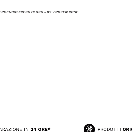
ERGENICO FRESH BLUSH - 02: FROZEN ROSE
ARAZIONE IN
24 ORE*
PRODOTTI
ORI