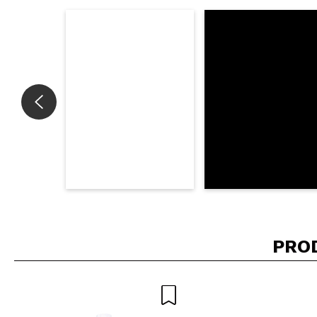
Consiglieresti ques
INVI
PRO