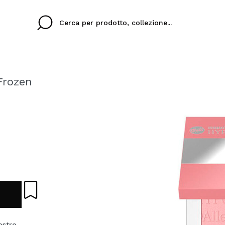
Frozen
Cristina
Antonia
Ines
Non ho un account q
 TUA LINGUA
ez que
Buena experiencia
Muy bien
Spedizi
VOGLI
ITALIANO
eriencia
imballa
ajería.
elegan
colori sc
Creando un account su M
velocemente, controllar
operazioni precedenti.
ostro