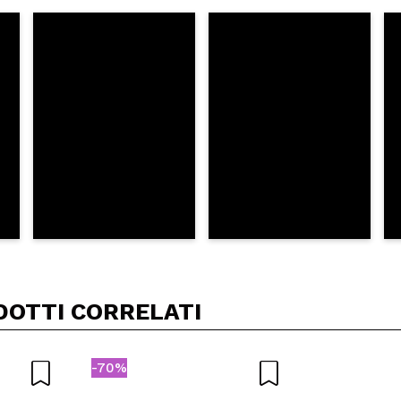
5/
to acquisto?
Si
No
A
DOTTI CORRELATI
-70%