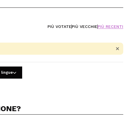
PIÙ VOTATE
PIÙ VECCHIE
PIÙ RECENTI
 lingue
IONE?