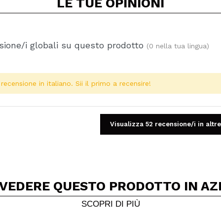
LE TUE
OPINIONI
ione/i globali su questo prodotto
(0 nella tua lingua)
ecensione in italiano. Sii il primo a recensire!
Visualizza 52 recensione/i in altre
 VEDERE QUESTO PRODOTTO IN AZ
Condividi un video o una foto
Il tuo video potrebbe essere il primo. Immaginalo...
SCOPRI DI PIÙ