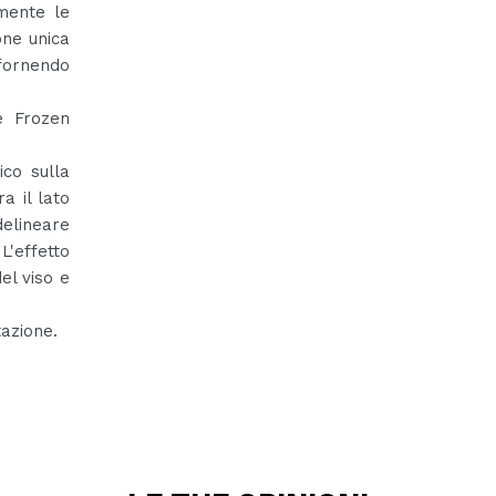
emente le
one unica
 fornendo
e Frozen
ico sulla
a il lato
elineare
'effetto
el viso e
tazione.