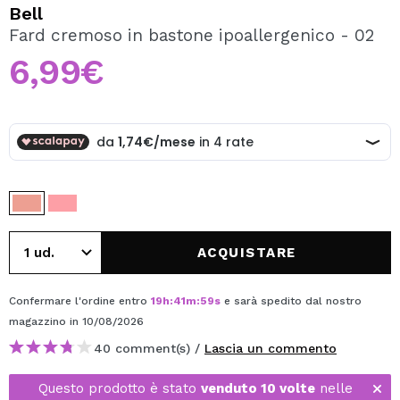
VOGLIO REGISTRARMI
Bell
Fard cremoso in bastone ipoallergenico - 02
Creando un account su Maquibeauty.it potrai fare i tuoi
acquisti velocemente, controllare lo stato dei tuoi ordini e
6,99€
consultare le tue operazioni precedenti.
CREARE UN ACCOUNT
ACQUISTARE
Confermare l'ordine entro
19
h
:
41
m
:
59
s
e sarà spedito dal nostro
magazzino
in 10/08/2026
40 comment(s) /
Lascia un commento
Questo prodotto è stato
venduto 10 volte
nelle