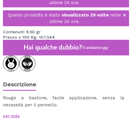
ultime 24 ore.
Questo prodotto è stato
visualizzato 29 volte
nelle
ultime 24 ore.
Contenuti: 6.50 gr
Prezzo x 100 Kg: 107,54€
Hai qualche dubbio?
Ti aiutiamo
qui
Descrizione
Rouge a bastone, facile applicazione, senza la
necessità per il pennello.
Blush che accentua e dà forma agli zigomi, contiene
ver más
minuscole particelle che illuminano la pelle.
Ingredienti con pellicola protettiva: