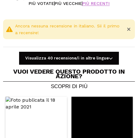
PIÙ VOTATE
PIÙ VECCHIE
PIÙ RECENTI
Ancora nessuna recensione in italiano. Sii il primo
a recensire!
Visualizza 40 recensione/i in altre lingue
VUOI VEDERE QUESTO PRODOTTO IN
AZIONE?
SCOPRI DI PIÙ
Condividi un video o una foto
Il tuo video potrebbe essere il primo. Immaginalo...
Consiglieresti questo acquisto?
Si
No
5/5