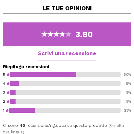
- fornire effetto duraturo
LE TUE
OPINIONI
- proprietà assorbenti
3.80
Scrivi una recensione
Riepilogo recensioni
5
60%
4
8%
3
5%
2
5%
1
23%
Ci sono
40
recensione/i globali su questo prodotto
(0 nella
tua lingua)