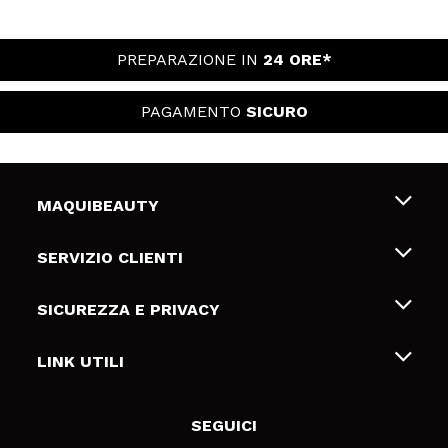
PREPARAZIONE IN
24 ORE*
PAGAMENTO
SICURO
MAQUIBEAUTY
Chi siamo
SERVIZIO CLIENTI
Offerte di lavoro
Spedizioni & Resi
SICUREZZA E PRIVACY
Gift Cards
Recesso / Resi
Termini e condizioni
LINK UTILI
Metodi di pagamamento
Informativa sulla privacy
Contattaci
Politica Cookies
SEGUICI
Risoluzione delle controversie online (ODR)