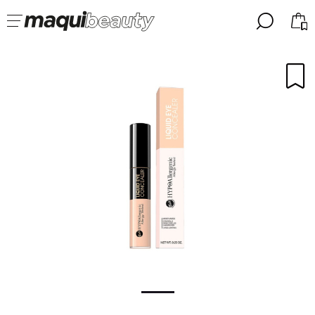
╳
╳
SELEZIONA LA TUA LINGUA
Sono già #maquilover, ho un account
BENVENUTO!
ITALIANO
ESPAÑOL
ENGLISH
ALEMAN
PORTUGUESE
Ha dimenticato la password?
Non ho un account qui