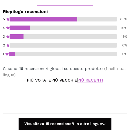
Riepilogo recensioni
5
63%
4
19%
3
13%
2
0%
1
6%
Ci sono
16
recensione/i globali su questo prodotto
(1 nella tua
lingua)
PIÙ VOTATE
PIÙ VECCHIE
PIÙ RECENTI
Visualizza 15 recensione/i in altre lingue