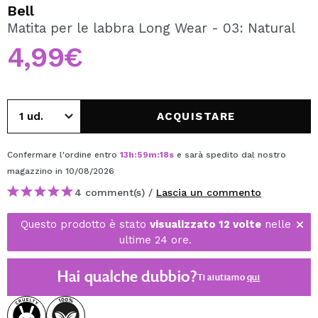
VOGLIO REGISTRARMI
Bell
Matita per le labbra Long Wear - 03: Natural
Creando un account su Maquibeauty.it potrai fare i tuoi
acquisti velocemente, controllare lo stato dei tuoi ordini e
4,99€
consultare le tue operazioni precedenti.
CREARE UN ACCOUNT
ACQUISTARE
Confermare l'ordine entro
13
h
:
59
m
:
18
s
e sarà spedito dal nostro
magazzino
in 10/08/2026
4 comment(s) /
Lascia un commento
Questo prodotto è stato
visualizzato 12 volte
nelle
ultime 24 ore.
Hai qualche dubbio?
Ti aiutiamo
qui