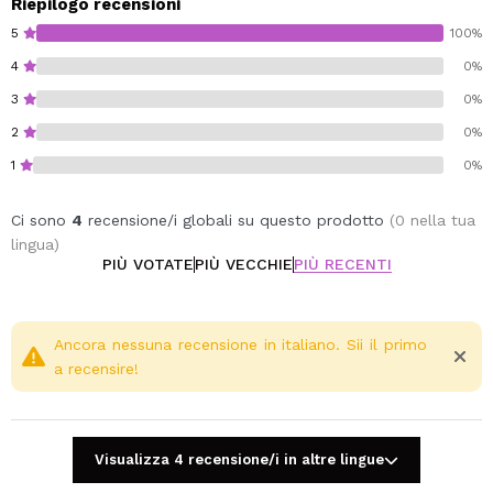
Riepilogo recensioni
5
100%
4
0%
3
0%
2
0%
1
0%
Ci sono
4
recensione/i globali su questo prodotto
(0 nella tua
lingua)
PIÙ VOTATE
PIÙ VECCHIE
PIÙ RECENTI
Ancora nessuna recensione in italiano. Sii il primo
a recensire!
Visualizza 4 recensione/i in altre lingue