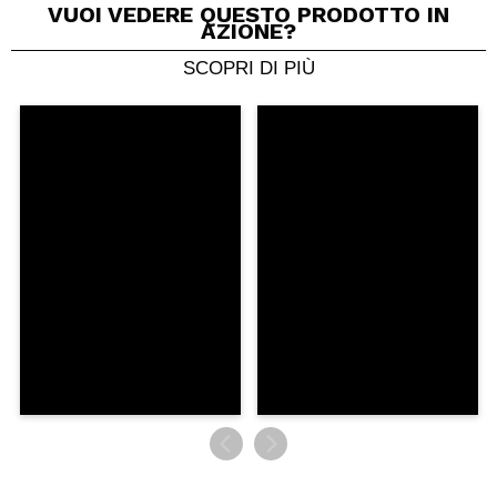
VUOI VEDERE QUESTO PRODOTTO IN
AZIONE?
SCOPRI DI PIÙ
Condividi un video o una foto
Il tuo video potrebbe essere il primo. Immaginalo...
Consiglieresti questo acquisto?
Si
No
5/5
INVIA