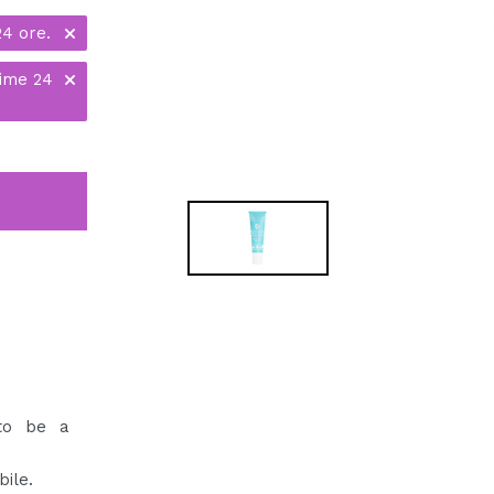
24 ore.
time 24
 to be a
ile.