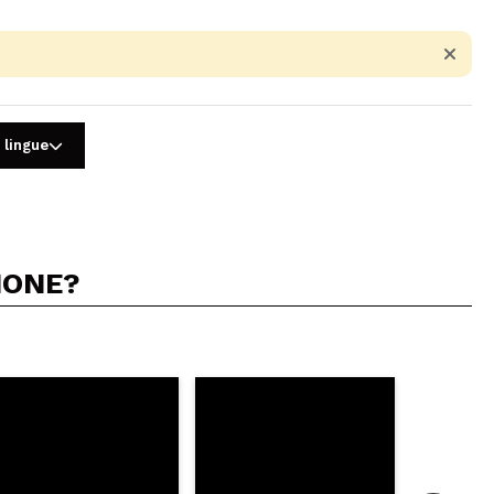
 lingue
IONE?
5