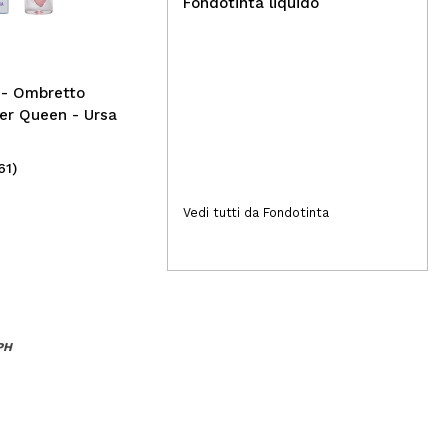
Rev
Fondotinta liquido
liq
Crè
- Ombretto
ter Queen - Ursa
61)
(1)
2,19€
5,
Vedi tutti da Fondotinta
PH