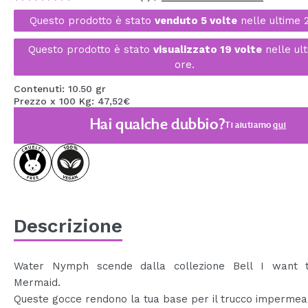
MAQUIFARMA
Questo prodotto è stato
venduto 5 volte
nelle ultime 
KOREA ZONE
Questo prodotto è stato
visualizzato 19 volte
nelle ul
ore.
TRAVEL SIZE
Contenuti: 10.50 gr
NATURE
Prezzo x 100 Kg: 47,52€
Hai qualche dubbio?
Ti aiutiamo
qui
SPECIALE
OUTLET
SONO TORNATI!
PROSSIMAMENTE
Descrizione
BLOG
Water Nymph scende dalla collezione Bell I want
Mermaid.
Queste gocce rendono la tua base per il trucco impermeab