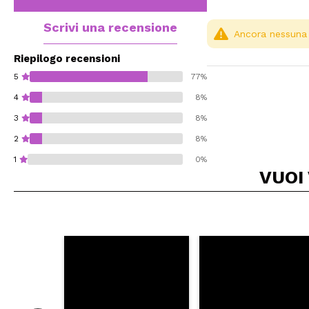
Scrivi una recensione
Ancora nessuna r
Riepilogo recensioni
5
77%
4
8%
3
8%
2
8%
1
0%
VUOI
Consiglieresti ques
INVI