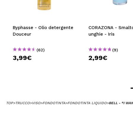
Byphasse - Olio detergente
CORAZONA - Smalto
Douceur
unghie - Iris
(62)
(9)
3,99€
2,99€
TOP
>
TRUCCO
>
VISO
>
FONDOTINTA
>
FONDOTINTA LIQUIDO
>
BELL - *I W