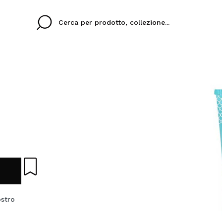
Cristina
Antonia
Ines
Non ho un account q
 TUA LINGUA
ez que
Buena experiencia
Muy bien
Spedizi
VOGLI
ITALIANO
eriencia
imballa
ajería.
elegan
colori sc
Creando un account su M
velocemente, controllar
ostro
operazioni precedenti.