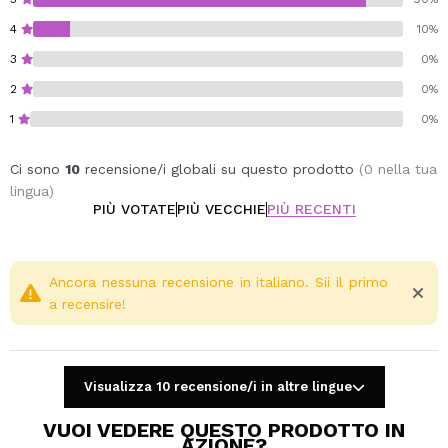
4
10%
3
0%
2
0%
1
0%
Ci sono
10
recensione/i globali su questo prodotto
(0 nella tua
lingua)
PIÙ VOTATE
PIÙ VECCHIE
PIÙ RECENTI
Ancora nessuna recensione in italiano. Sii il primo
a recensire!
Visualizza 10 recensione/i in altre lingue
VUOI VEDERE QUESTO PRODOTTO IN
AZIONE?