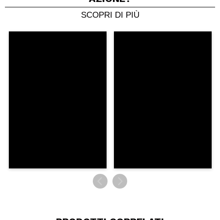
SCOPRI DI PIÙ
Condividi un video o una foto
Il tuo video potrebbe essere il primo. Immaginalo...
Consiglieresti questo acquisto?
Si
No
5/5
INVIA