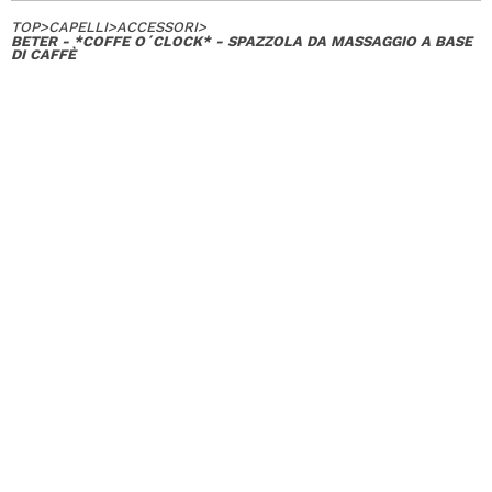
TOP
>
CAPELLI
>
ACCESSORI
>
BETER - *COFFE O´CLOCK* - SPAZZOLA DA MASSAGGIO A BASE
DI CAFFÈ