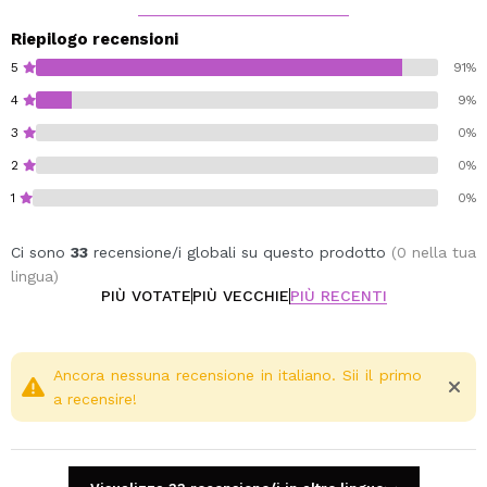
Riepilogo recensioni
5
91%
4
9%
3
0%
2
0%
1
0%
Ci sono
33
recensione/i globali su questo prodotto
(0 nella tua
lingua)
PIÙ VOTATE
PIÙ VECCHIE
PIÙ RECENTI
Ancora nessuna recensione in italiano. Sii il primo
a recensire!