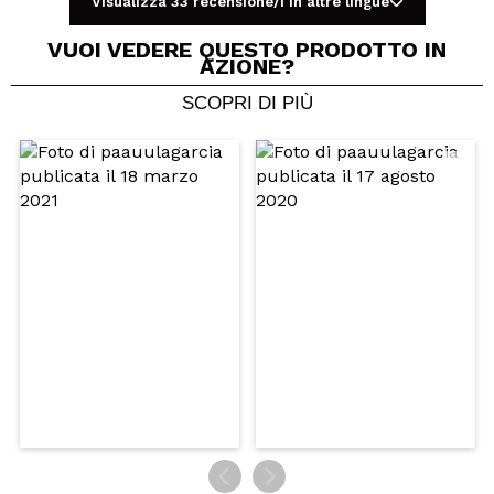
Visualizza 33 recensione/i in altre lingue
VUOI VEDERE QUESTO PRODOTTO IN
AZIONE?
SCOPRI DI PIÙ
Condividi un video o una foto
Il tuo video potrebbe essere il primo. Immaginalo...
Consiglieresti questo acquisto?
Si
No
5/5
INVIA