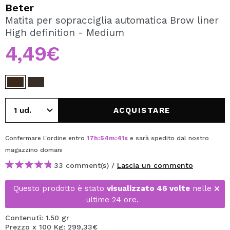
VOGLIO REGISTRARMI
Beter
Matita per sopracciglia automatica Brow liner
Creando un account su Maquibeauty.it potrai fare i tuoi
High definition - Medium
acquisti velocemente, controllare lo stato dei tuoi ordini e
consultare le tue operazioni precedenti.
4,49€
CREARE UN ACCOUNT
ACQUISTARE
Confermare l'ordine entro
17
h
:
54
m
:
41
s
e sarà spedito dal nostro
magazzino
domani
33 comment(s) /
Lascia un commento
Questo prodotto è stato
visualizzato 46 volte
nelle
ultime 24 ore.
Contenuti: 1.50 gr
Prezzo x 100 Kg: 299,33€