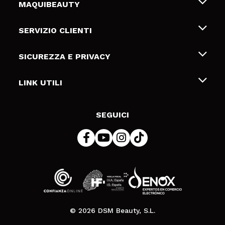
MAQUIBEAUTY
Chi siamo
SERVIZIO CLIENTI
Offerte di lavoro
Spedizioni & Resi
SICUREZZA E PRIVACY
Gift Cards
Recesso / Resi
Termini e condizioni
LINK UTILI
Metodi di pagamamento
Informativa sulla privacy
Contattaci
Politica Cookies
SEGUICI
Risoluzione delle controversie online (ODR)
© 2026 DSM Beauty, S.L.