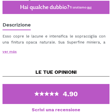
Hai qualche dubbio?
Ti aiutiamo
qui
Descrizione
Esso copre le lacune e intensifica le sopracciglia con
una finitura opaca naturale. Sua Superfine miniera, a
base di cere, permette di disegnare tratti precisi
ver más
secondo la forma desiderata. Molto facile da applicare
e sfumare. Impermeabile. Lunga durata 10h.
Disponibile in tre tonalità. -Senza parabeni - con
LE TUE
OPINIONI
vitamine E e C, proprietà idratanti e antiossidanti
contro l'invecchiamento - libero di oli minerali,
paraffina, conservanti e ingredienti volatili di origine
animale - adatto per vegani
4.90
Scrivi una recensione