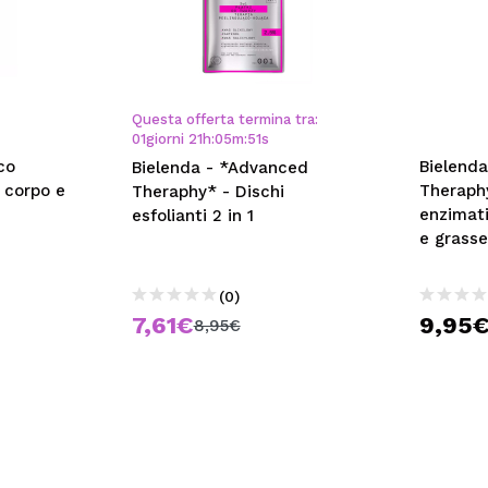
Questa offerta termina tra:
01
giorni
21
h
:
05
m
:
50
s
co
Bielend
Bielenda - *Advanced
 corpo e
Theraphy
Theraphy* - Dischi
enzimati
esfolianti 2 in 1
e grass
(0)
7,61€
9,95
8,95€