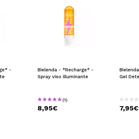
ge* -
Bielenda - *Recharge* -
Bielenda
nte
Spray viso illuminante
Gel Dete
(1)
8,95€
7,95€