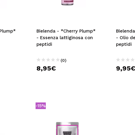
 Plump*
Bielenda - *Cherry Plump*
Bielend
- Essenza lattiginosa con
- Olio d
peptidi
peptidi
(0)
8,95€
9,95
-15%