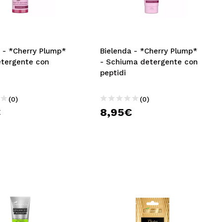
CREARE UN ACCOUNT
a - *Cherry Plump*
Bielenda - *Cherry Plump*
etergente con
- Schiuma detergente con
peptidi
(0)
(0)
€
8,95€