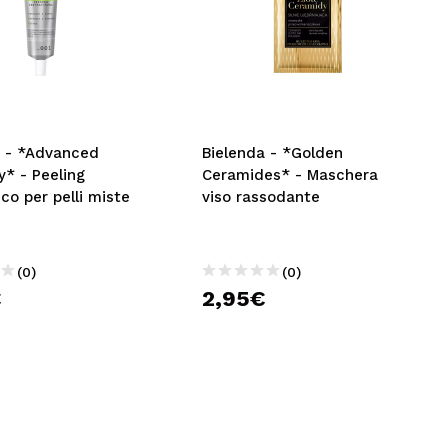
a - *Advanced
Bielenda - *Golden
* - Peeling
Ceramides* - Maschera
co per pelli miste
viso rassodante
e
(0)
(0)
€
2,95€