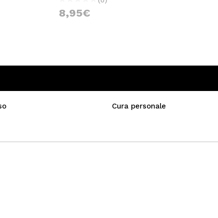
8,95€
so
Cura personale