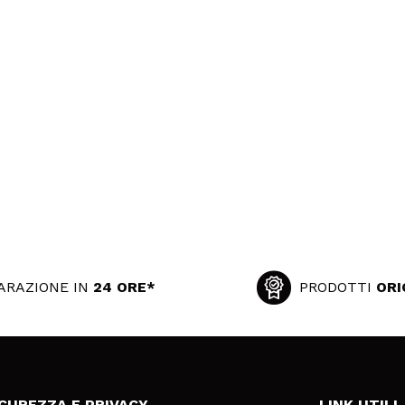
ARAZIONE IN
24 ORE*
PRODOTTI
ORI
ICUREZZA E PRIVACY
LINK UTILI