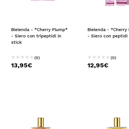
MAQUIFARMA
KOREA ZONE
TRAVEL SIZE
Bielenda - *Cherry Plump*
Bielenda - *Cherry
- Siero con tripeptidi in
- Siero con peptidi
NATURE
stick
(0)
(0)
SPECIALE
13,95€
12,95€
OUTLET
SONO TORNATI!
PROSSIMAMENTE
BLOG