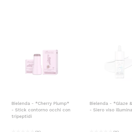
Bielenda - *Cherry Plump*
Bielenda - *Glaze 
- Stick contorno occhi con
- Siero viso illumin
tripeptidi
(0)
(0)