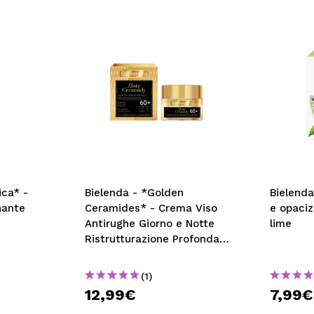
ica* -
Bielenda - *Golden
Bielenda
nante
Ceramides* - Crema Viso
e opaciz
Antirughe Giorno e Notte
lime
Ristrutturazione Profonda -
Età 60+
(1)
12,99€
7,99€