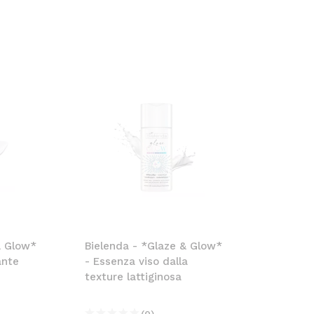
& Glow*
Bielenda - *Glaze & Glow*
ante
- Essenza viso dalla
texture lattiginosa
(0)