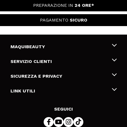
PREPARAZIONE IN
24 ORE*
PAGAMENTO
SICURO
MAQUIBEAUTY
Chi siamo
SERVIZIO CLIENTI
Offerte di lavoro
Spedizioni & Resi
SICUREZZA E PRIVACY
Gift Cards
Recesso / Resi
Termini e condizioni
LINK UTILI
Metodi di pagamamento
Informativa sulla privacy
Contattaci
Politica Cookies
SEGUICI
Risoluzione delle controversie online (ODR)