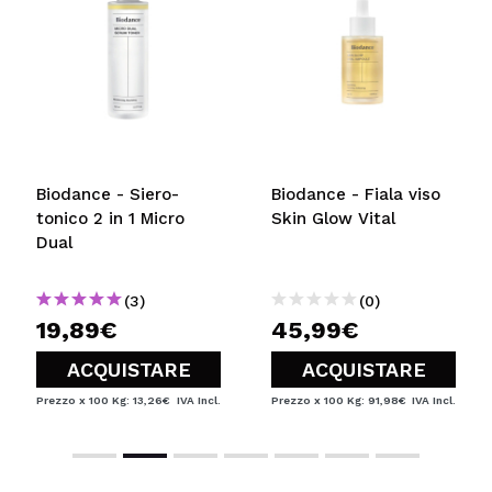
VOGLIO REGISTRARMI
Creando un account su Maquibeauty.it potrai fare i tuoi
acquisti velocemente, controllare lo stato dei tuoi ordini e
consultare le tue operazioni precedenti.
CREARE UN ACCOUNT
Biodance - Siero-
Biodance - Fiala viso
tonico 2 in 1 Micro
Skin Glow Vital
Dual
(3)
(0)
19,89€
45,99€
ACQUISTARE
ACQUISTARE
Prezzo x 100 Kg: 13,26€
IVA Incl.
Prezzo x 100 Kg: 91,98€
IVA Incl.