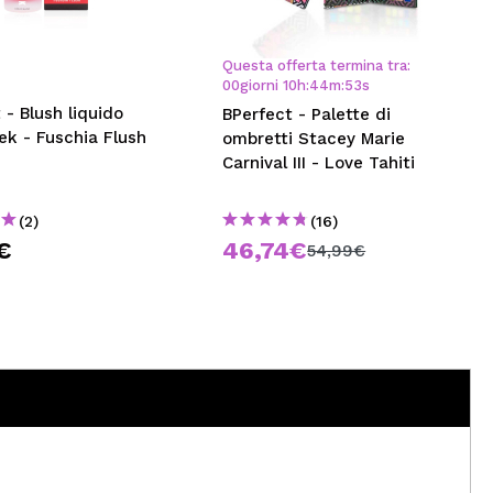
CREARE UN ACCOUNT
Questa offerta termina tra:
00
giorni
10
h
:
44
m
:
53
s
 - Blush liquido
BPerfect - Palette di
ek - Fuschia Flush
ombretti Stacey Marie
Carnival III - Love Tahiti
(2)
(16)
€
46,74€
54,99€