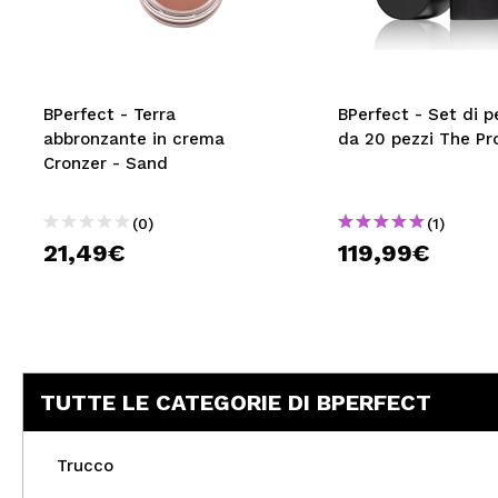
MAQUIFARMA
KOREA ZONE
TRAVEL SIZE
BPerfect - Terra
BPerfect - Set di p
abbronzante in crema
da 20 pezzi The Pr
NATURE
Cronzer - Sand
(0)
(1)
SPECIALE
21,49€
119,99€
OUTLET
SONO TORNATI!
PROSSIMAMENTE
TUTTE LE CATEGORIE DI BPERFECT
BLOG
Trucco