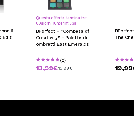
Questa offerta termina tra:
00
giorni
10
h
:
44
m
:
53
s
ennelli
BPerfect
BPerfect - *Compass of
o Edit
The Che
Creativity* - Palette di
ombretti East Emeralds
(2)
13,59€
19,99
15,99€