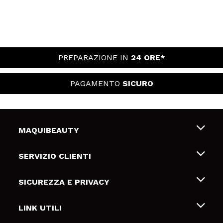
PREPARAZIONE IN
24 ORE*
PAGAMENTO
SICURO
MAQUIBEAUTY
Chi siamo
SERVIZIO CLIENTI
Offerte di lavoro
Spedizioni & Resi
SICUREZZA E PRIVACY
Gift Cards
Recesso / Resi
Termini e condizioni
LINK UTILI
Metodi di pagamamento
Informativa sulla privacy
Contattaci