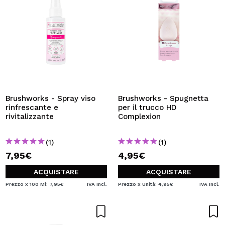
Brushworks - Spray viso
Brushworks - Spugnetta
rinfrescante e
per il trucco HD
rivitalizzante
Complexion
(1)
(1)
7,95€
4,95€
ACQUISTARE
ACQUISTARE
Prezzo x 100 Ml: 7,95€
IVA Incl.
Prezzo x Unità: 4,95€
IVA Incl.