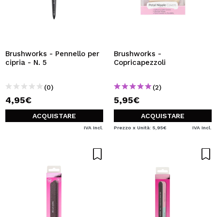
Brushworks - Pennello per
Brushworks -
cipria - N. 5
Copricapezzoli
(0)
(2)
4,95€
5,95€
ACQUISTARE
ACQUISTARE
IVA Incl.
Prezzo x Unità: 5,95€
IVA Incl.