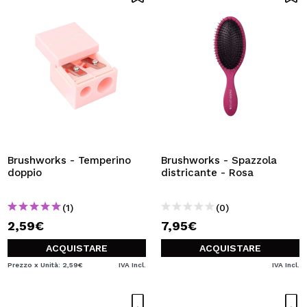
Brushworks - Temperino
Brushworks - Spazzola
doppio
districante - Rosa
(1)
(0)
2,59€
7,95€
ACQUISTARE
ACQUISTARE
Prezzo x Unità: 2,59€
IVA Incl.
IVA Incl.