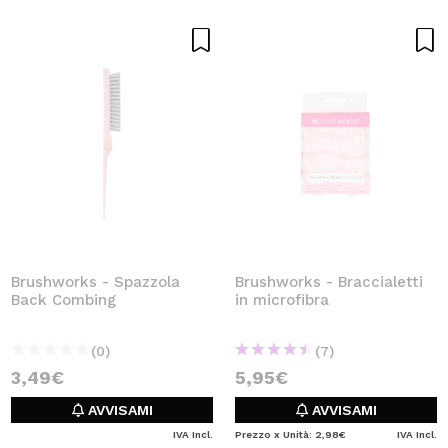
Brushworks - Spazzola
Brushworks - Braccialetti
Back Combing
in microfibra
(0)
(7)
3,49€
5,95€
AVVISAMI
AVVISAMI
IVA Incl.
Prezzo x Unità: 2,98€
IVA Incl.