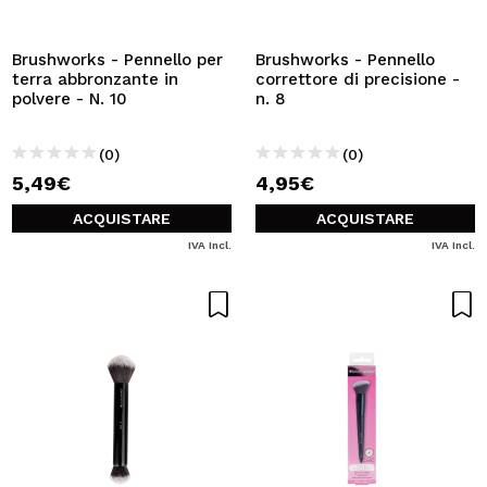
VOGLIO REGISTRARMI
Creando un account su Maquibeauty.it potrai fare i tuoi
Brushworks - Pennello per
Brushworks - Pennello
acquisti velocemente, controllare lo stato dei tuoi ordini e
terra abbronzante in
correttore di precisione -
consultare le tue operazioni precedenti.
polvere - N. 10
n. 8
(0)
(0)
CREARE UN ACCOUNT
5,49€
4,95€
ACQUISTARE
ACQUISTARE
IVA Incl.
IVA Incl.