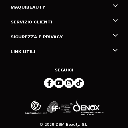
MAQUIBEAUTY
Chi siamo
SERVIZIO CLIENTI
Offerte di lavoro
Spedizioni & Resi
SICUREZZA E PRIVACY
Gift Cards
Recesso / Resi
Termini e condizioni
LINK UTILI
Metodi di pagamamento
Informativa sulla privacy
Contattaci
Politica Cookies
SEGUICI
Risoluzione delle controversie online (ODR)
© 2026 DSM Beauty, S.L.