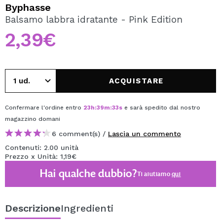
VOGLIO REGISTRARMI
Byphasse
Balsamo labbra idratante - Pink Edition
Creando un account su Maquibeauty.it potrai fare i tuoi
acquisti velocemente, controllare lo stato dei tuoi ordini e
2,39€
consultare le tue operazioni precedenti.
CREARE UN ACCOUNT
ACQUISTARE
Confermare l'ordine entro
23
h
:
39
m
:
33
s
e sarà spedito dal nostro
magazzino
domani
6 comment(s) /
Lascia un commento
Contenuti: 2.00 unità
Prezzo x Unità: 1,19€
Hai qualche dubbio?
Ti aiutiamo
qui
Descrizione
Ingredienti