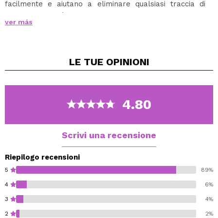
facilmente e aiutano a eliminare qualsiasi traccia di
trucco o impurità dalla pelle.
ver más
Otterrai una pulizia e uno struccaggio del viso comodi e
veloci.
Cotone morbido e resistente, a doppia faccia per una
LE TUE
OPINIONI
maggiore efficienza.
Ideale per tutti i tipi di pelle.
Confezioni da 50 unità.
4.80
Scrivi una recensione
Riepilogo recensioni
5
89%
4
6%
3
4%
2
2%