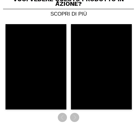
AZIONE?
Consiglieresti questo acquisto?
Si
No
SCOPRI DI PIÙ
5/5
INVIA