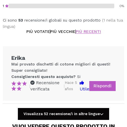
1
0%
Ci sono
53
recensione/i globali su questo prodotto
(1 nella tua
lingua)
PIÙ VOTATE
PIÙ VECCHIE
PIÙ RECENTI
Erika
Mai provato dischetti di cotone migliori di questi!
Super consigliato!
Consiglieresti questo acquisto?
Si
Recensione
Hace 5
Rispondi
|
|
verificata
Utile
años
Condividi un video o una foto
Visualizza 52 recensione/i in altre lingue
Il tuo video potrebbe essere il primo. Immaginalo...
VUOI VEDERE QUESTO PRODOTTO IN