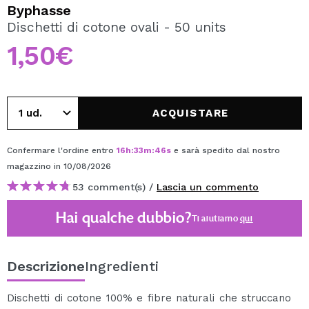
VOGLIO REGISTRARMI
Byphasse
Dischetti di cotone ovali - 50 units
Creando un account su Maquibeauty.it potrai fare i tuoi
acquisti velocemente, controllare lo stato dei tuoi ordini e
1,50€
consultare le tue operazioni precedenti.
CREARE UN ACCOUNT
ACQUISTARE
Confermare l'ordine entro
16
h
:
33
m
:
46
s
e sarà spedito dal nostro
magazzino
in 10/08/2026
53 comment(s) /
Lascia un commento
Hai qualche dubbio?
Ti aiutiamo
qui
Descrizione
Ingredienti
Dischetti di cotone 100% e fibre naturali che struccano