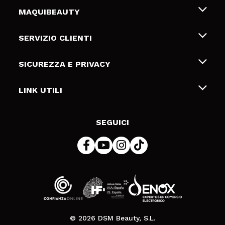
MAQUIBEAUTY
Chi siamo
SERVIZIO CLIENTI
Offerte di lavoro
Spedizioni & Resi
SICUREZZA E PRIVACY
Gift Cards
Recesso / Resi
Termini e condizioni
LINK UTILI
Metodi di pagamamento
Informativa sulla privacy
Contattaci
Politica Cookies
SEGUICI
Risoluzione delle controversie online (ODR)
© 2026 DSM Beauty, S.L.