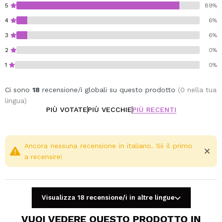
5
89%
4
6%
3
6%
2
0%
1
0%
Ci sono
18
recensione/i globali su questo prodotto
(0 nella tua
lingua)
PIÙ VOTATE
PIÙ VECCHIE
PIÙ RECENTI
Ancora nessuna recensione in italiano. Sii il primo
a recensire!
Visualizza 18 recensione/i in altre lingue
VUOI VEDERE QUESTO PRODOTTO IN