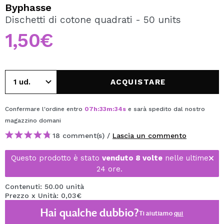
VOGLIO REGISTRARMI
Byphasse
Dischetti di cotone quadrati - 50 units
Creando un account su Maquibeauty.it potrai fare i tuoi
acquisti velocemente, controllare lo stato dei tuoi ordini e
1,50€
consultare le tue operazioni precedenti.
CREARE UN ACCOUNT
ACQUISTARE
Confermare l'ordine entro
07
h
:
33
m
:
34
s
e sarà spedito dal nostro
magazzino
domani
18 comment(s) /
Lascia un commento
Questo prodotto è stato
venduto 8 volte
nelle ultime
24 ore.
Contenuti: 50.00 unità
Prezzo x Unità: 0,03€
Hai qualche dubbio?
Ti aiutiamo
qui