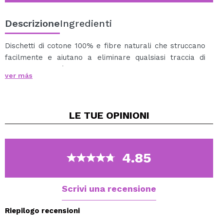
Descrizione
Ingredienti
Dischetti di cotone 100% e fibre naturali che struccano
facilmente e aiutano a eliminare qualsiasi traccia di
trucco o impurità dalla pelle.
ver más
Otterrai una pulizia e uno struccaggio del viso comodi e
veloci.
Cotone morbido e resistente, a doppia faccia per una
LE TUE
OPINIONI
maggiore efficienza.
Ideale per tutti i tipi di pelle.
Confezioni da 50 unità.
4.85
Scrivi una recensione
Riepilogo recensioni