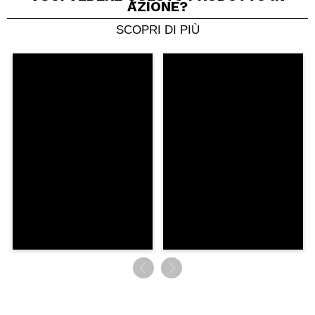
AZIONE?
SCOPRI DI PIÙ
Condividi un video o una foto
Il tuo video potrebbe essere il primo. Immaginalo...
Consiglieresti questo acquisto?
Si
No
5/5
INVIA