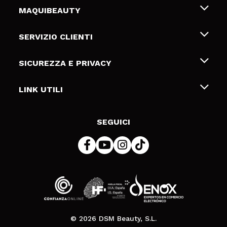
MAQUIBEAUTY
Chi siamo
SERVIZIO CLIENTI
Offerte di lavoro
Spedizioni & Resi
SICUREZZA E PRIVACY
Gift Cards
Recesso / Resi
Termini e condizioni
LINK UTILI
Metodi di pagamamento
Informativa sulla privacy
Contattaci
Politica Cookies
SEGUICI
Risoluzione delle controversie online (ODR)
© 2026 DSM Beauty, S.L.