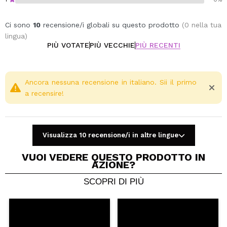
Ci sono
10
recensione/i globali su questo prodotto
(0 nella tua
lingua)
PIÙ VOTATE
PIÙ VECCHIE
PIÙ RECENTI
Ancora nessuna recensione in italiano. Sii il primo
a recensire!
Visualizza 10 recensione/i in altre lingue
VUOI VEDERE QUESTO PRODOTTO IN
AZIONE?
SCOPRI DI PIÙ
Condividi un video o una foto
Il tuo video potrebbe essere il primo. Immaginalo...