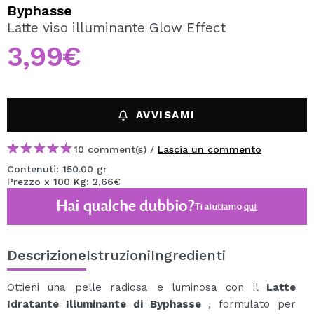
VOGLIO REGISTRARMI
Byphasse
Latte viso illuminante Glow Effect
Creando un account su Maquibeauty.it potrai fare i tuoi
acquisti velocemente, controllare lo stato dei tuoi ordini e
3,99€
consultare le tue operazioni precedenti.
CREARE UN ACCOUNT
AVVISAMI
10 comment(s) /
Lascia un commento
Contenuti: 150.00 gr
Prezzo x 100 Kg: 2,66€
Hai qualche dubbio?
Ti aiutiamo
qui
Descrizione
Istruzioni
Ingredienti
Ottieni una pelle radiosa e luminosa con il
Latte
Idratante Illuminante di Byphasse
, formulato per