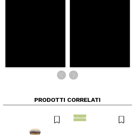
Consiglieresti questo acquisto?
Si
No
5/5
INVIA
PRODOTTI CORRELATI
Naturale