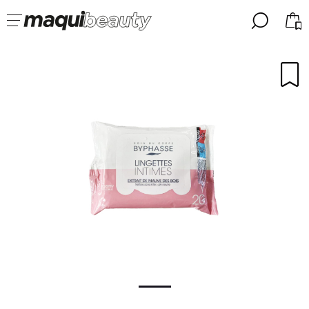
╳
╳
SELEZIONA LA TUA LINGUA
Sono già #maquilover, ho un account
BENVENUTO!
ITALIANO
ESPAÑOL
ENGLISH
FRANCES
ALEMAN
PORTUGUESE
Ha dimenticato la password?
Non ho un account qui