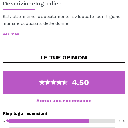
Descrizione
Ingredienti
Salviette intime appositamente sviluppate per l'igiene
intima e quotidiana delle donne.
Una formula molto morbida che rispetta la sensibilità
ver más
della zona intima, offrendo freschezza e comfort
giorno dopo giorno.
Puoi portarle ovunque grazie al suo piccolo formato.
LE TUE
OPINIONI
Una formula speciale con pH che rispetta la tua pelle.
4.50
Scrivi una recensione
Riepilogo recensioni
5
75%