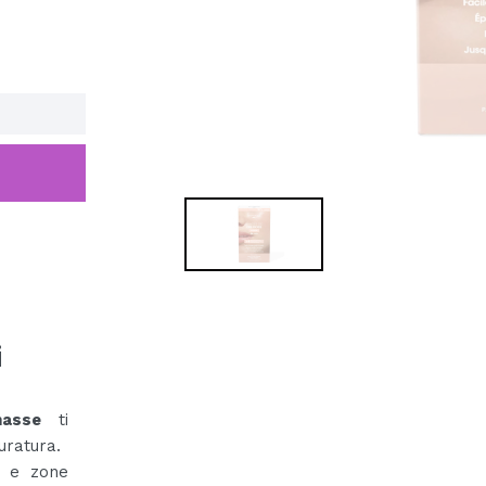
i
hasse
ti
uratura.
o e zone