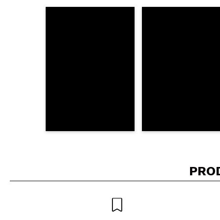
Consiglieresti ques
INVI
PRO