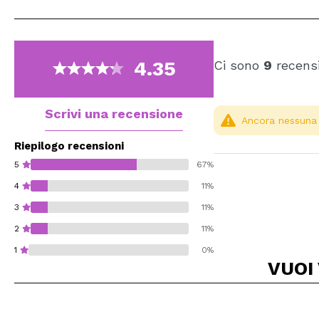
4.35
Ci sono
9
recensi
Scrivi una recensione
Ancora nessuna r
Riepilogo recensioni
5
67%
4
11%
3
11%
2
11%
1
0%
VUOI