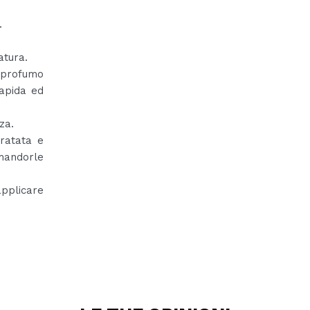
.
.
atura.
e profumo
rapida ed
za.
dratata e
 mandorle
applicare