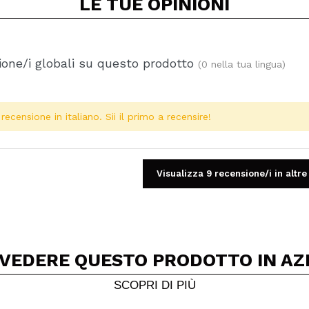
LE TUE
OPINIONI
one/i globali su questo prodotto
(0 nella tua lingua)
ecensione in italiano. Sii il primo a recensire!
Visualizza 9 recensione/i in altre
 VEDERE QUESTO PRODOTTO IN AZ
Condividi un video o una foto
Il tuo video potrebbe essere il primo. Immaginalo...
SCOPRI DI PIÙ