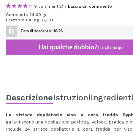
MAQUIFARMA
9 comment(s) /
Lascia un commento
Contenuti: 24.00 gr
KOREA ZONE
Prezzo x 100 Kg: 8,33€
TRAVEL SIZE
Data di scadenza:
10/26
NATURE
Hai qualche dubbio?
Ti aiutiamo
qui
SPECIALE
OUTLET
SONO TORNATI!
PROSSIMAMENTE
Descrizione
Istruzioni
Ingredient
BLOG
Le strisce depilatorie viso a cera fredda Byp
garantiscono una depilazione perfetta, veloce, pratica e d
Include 24 strisce depilatorie a cera fredda per vis