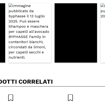
5/
to acquisto?
Si
No
A
DOTTI CORRELATI