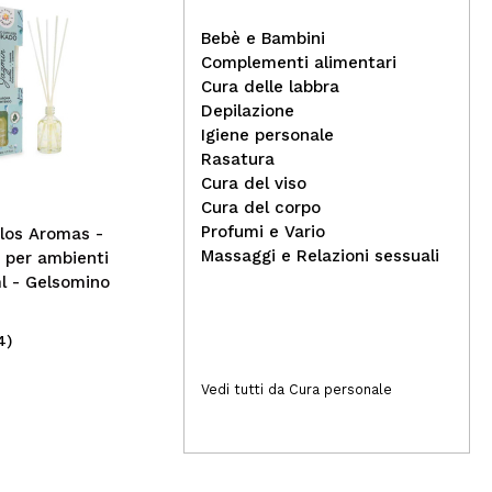
Bebè e Bambini
Complementi alimentari
Cura delle labbra
Depilazione
Rev
Igiene personale
sop
Rasatura
Jeffree Star Cosmetics -
Glo
Cura del viso
*Blood Sugar Anniversary
Cura del corpo
Collection* - Palette di
Profumi e Vario
los Aromas -
illuminanti - Cavity Skin
Massaggi e Relazioni sessuali
 per ambienti
Frost
l - Gelsomino
4)
(11)
39,00€
3,
Vedi tutti da Cura personale