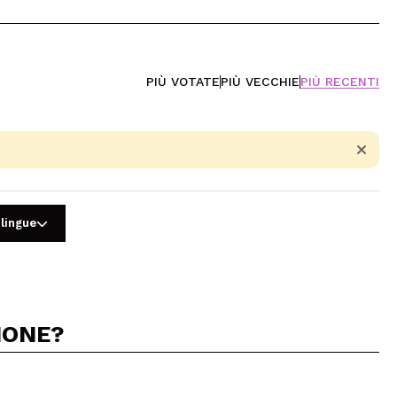
PIÙ VOTATE
PIÙ VECCHIE
PIÙ RECENTI
 lingue
IONE?