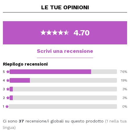
La sua formula con acqua di rose ammorbidisce e
LE TUE
OPINIONI
rimuove i resti di trucco e impurità, rispettando il pH
naturale della pelle.
Adatto a tutti i tipi di pelle.
Dopo aver rimosso il trucco, applica il tonico con un
4.70
pad di cotone sul viso, sulla zona del contorno occhi e
sul collo.
Scrivi una recensione
Riepilogo recensioni
5
76%
4
19%
3
3%
2
3%
1
0%
Ci sono
37
recensione/i globali su questo prodotto
(1 nella tua
lingua)