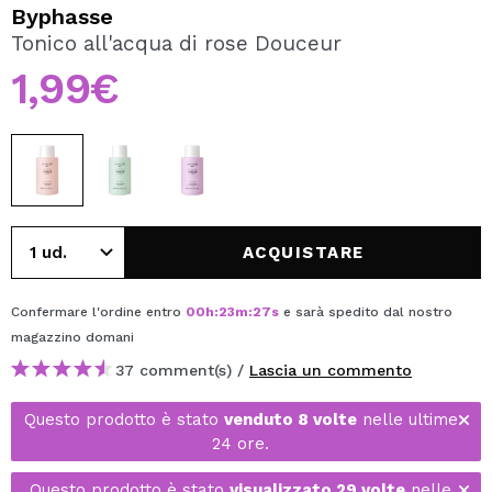
VOGLIO REGISTRARMI
Byphasse
Tonico all'acqua di rose Douceur
Creando un account su Maquibeauty.it potrai fare i tuoi
acquisti velocemente, controllare lo stato dei tuoi ordini e
1,99€
consultare le tue operazioni precedenti.
CREARE UN ACCOUNT
ACQUISTARE
Confermare l'ordine entro
00
h
:
23
m
:
27
s
e sarà spedito dal nostro
magazzino
domani
37 comment(s) /
Lascia un commento
Questo prodotto è stato
venduto 8 volte
nelle ultime
24 ore.
Questo prodotto è stato
visualizzato 29 volte
nelle