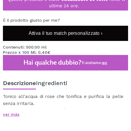
ultime 24 ore.
È il prodotto giusto per me?
Attiva il tuo match personalizzato ›
Contenuti: 500.00 ml
Prezzo x 100 Ml: 0,40€
Hai qualche dubbio?
Ti aiutiamo
qui
Descrizione
Ingredienti
Tonico all'acqua di rose che tonifica e purifica la pelle
senza irritarla.
Dona freschezza e luminosità al viso.
ver más
La tua pelle sarà pulita e pronta per il prossimo passo
della tua routine per la cura del viso.