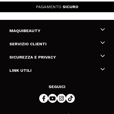
PAGAMENTO
SICURO
MAQUIBEAUTY
Chi siamo
SERVIZIO CLIENTI
Offerte di lavoro
Spedizioni & Resi
SICUREZZA E PRIVACY
Gift Cards
Recesso / Resi
Termini e condizioni
LINK UTILI
Metodi di pagamamento
Informativa sulla privacy
Contattaci
Politica Cookies
SEGUICI
Risoluzione delle controversie online (ODR)