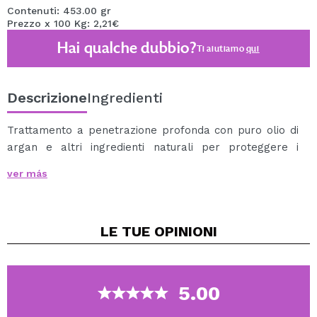
Contenuti: 453.00 gr
Prezzo x 100 Kg: 2,21€
Hai qualche dubbio?
Ti aiutiamo
qui
Descrizione
Ingredienti
Trattamento a penetrazione profonda con puro olio di
argan e altri ingredienti naturali per proteggere i
capelli dai danni quotidiani.
ver más
Se usata quotidianamente, questa crema aiuta a
promuovere capelli forti e sani.
Ideale per capelli rilassati, strutturati, colorati e con
LE TUE
OPINIONI
permanente.
Idrata in profondità per proteggere i capelli dai danni
Formulato per capelli surriscaldati e troppo acconciati.
L'olio di Argan favorisce lucentezza, elasticità e
5.00
crescita.