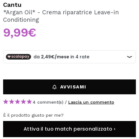
VOGLIO REGISTRARMI
Cantu
*Argan Oil* - Crema riparatrice Leave-in
Creando un account su Maquibeauty.it potrai fare i tuoi
Conditioning
acquisti velocemente, controllare lo stato dei tuoi ordini e
consultare le tue operazioni precedenti.
9,99€
CREARE UN ACCOUNT
AVVISAMI
4 comment(s) /
Lascia un commento
È il prodotto giusto per me?
Attiva il tuo match personalizzato ›