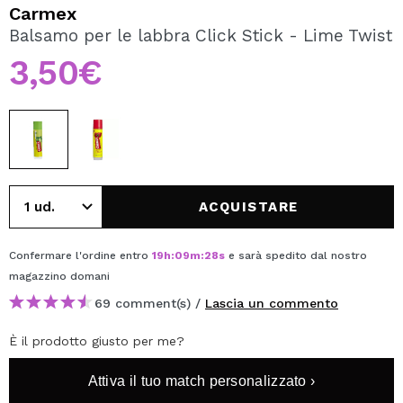
VOGLIO REGISTRARMI
Carmex
Balsamo per le labbra Click Stick - Lime Twist
Creando un account su Maquibeauty.it potrai fare i tuoi
acquisti velocemente, controllare lo stato dei tuoi ordini e
3,50€
consultare le tue operazioni precedenti.
CREARE UN ACCOUNT
ACQUISTARE
Confermare l'ordine entro
19
h
:
09
m
:
27
s
e sarà spedito dal nostro
magazzino
domani
69 comment(s) /
Lascia un commento
È il prodotto giusto per me?
Attiva il tuo match personalizzato ›