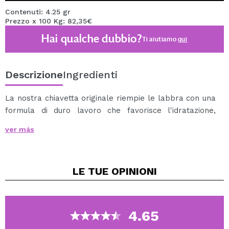
Contenuti: 4.25 gr
Prezzo x 100 Kg: 82,35€
Hai qualche dubbio?
Ti aiutiamo
qui
Descrizione
Ingredienti
La nostra chiavetta originale riempie le labbra con una
formula di duro lavoro che favorisce l'idratazione,
fornisce protezione solare ad ampio spettro e
ver más
comprende fino a 80 minuti di resistenza all'acqua. In
realtà, la nostra formulazione incontra standard più alti
del governo per resistenza all'acqua. La chiavetta
LE TUE
OPINIONI
originale fornisce protezione solare ad ampio spettro
(contro i raggi UVA e UVB). La nostra formula aggiunge
petrolato perché favorisce l'idratazione e crea una
barriera di acqua di lunga durata. Formule con burro di
4.65
cacao, seme aiutano l'idratazione. La nostra formula