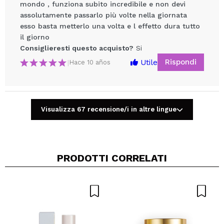
mondo , funziona subito incredibile e non devi
assolutamente passarlo più volte nella giornata
esso basta metterlo una volta e l effetto dura tutto
il giorno
Consiglieresti questo acquisto?
Si
Rispondi
Utile
|
Hace 10 años
Condividi un video o una foto
Il tuo video potrebbe essere il primo. Immaginalo...
Visualizza 67 recensione/i in altre lingue
Consiglieresti questo acquisto?
Si
No
5/5
INVIA
PRODOTTI CORRELATI