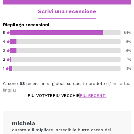
bastone ha potere grazie alla cera candelilla.
Scrivi una recensione
Riepilogo recensioni
5
84%
4
6%
3
6%
2
1%
1
3%
Ci sono
68
recensione/i globali su questo prodotto
(1 nella tua
lingua)
PIÙ VOTATE
PIÙ VECCHIE
PIÙ RECENTI
michela
questo è il migliore incredibile burro cacao del