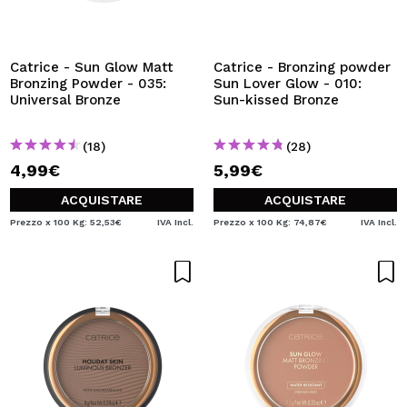
VOGLIO REGISTRARMI
Creando un account su Maquibeauty.it potrai fare i tuoi
acquisti velocemente, controllare lo stato dei tuoi ordini e
Catrice - Sun Glow Matt
Catrice - Bronzing powder
consultare le tue operazioni precedenti.
Bronzing Powder - 035:
Sun Lover Glow - 010:
Universal Bronze
Sun-kissed Bronze
CREARE UN ACCOUNT
(18)
(28)
4,99€
5,99€
ACQUISTARE
ACQUISTARE
Prezzo x 100 Kg: 52,53€
IVA Incl.
Prezzo x 100 Kg: 74,87€
IVA Incl.