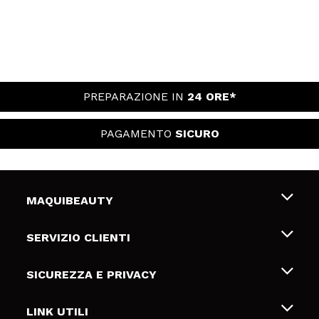
PREPARAZIONE IN
24 ORE*
PAGAMENTO
SICURO
MAQUIBEAUTY
Chi siamo
SERVIZIO CLIENTI
Offerte di lavoro
Spedizioni & Resi
SICUREZZA E PRIVACY
Gift Cards
Recesso / Resi
Termini e condizioni
LINK UTILI
Metodi di pagamamento