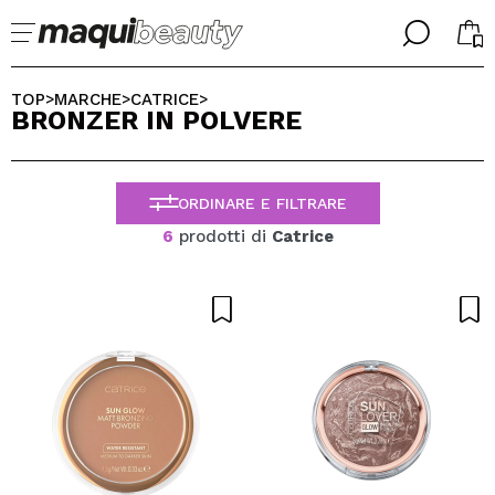
╳
╳
SELEZIONA LA TUA LINGUA
TOP
MARCHE
CATRICE
>
>
>
BRONZER IN POLVERE
Sono già #maquilover, ho un account
BENVENUTO!
ITALIANO
ESPAÑOL
ORDINARE E FILTRARE
ENGLISH
FRANCES
6
prodotti di
Catrice
ALEMAN
PORTUGUESE
Ha dimenticato la password?
Non ho un account qui