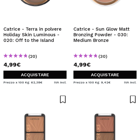
Catrice - Terra in polvere
Catrice - Sun Glow Matt
Holiday Skin Luminous -
Bronzing Powder - 030:
020: Off to the Island
Medium Bronze
(20)
(30)
4,99€
4,99€
ACQUISTARE
ACQUISTARE
Prezzo x 100 Kg: 62,38€
IVA Incl.
Prezzo x 100 Kg: 9,42€
IVA Incl.