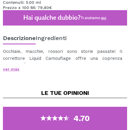
Contenuti: 5.00 ml
Prezzo x 100 Ml: 79,80€
Hai qualche dubbio?
Ti aiutiamo
qui
Descrizione
Ingredienti
Occhiaie, macchie, rossori sono storie passate! Il
correttore Liquid Camouflage offre una coprenza
ottimale. È altamente pigmentato, resistente all'acqua
ver más
e a lunga durata. Facile da utilizzare con il suo pratico
applicatore.
LE TUE
OPINIONI
4.70