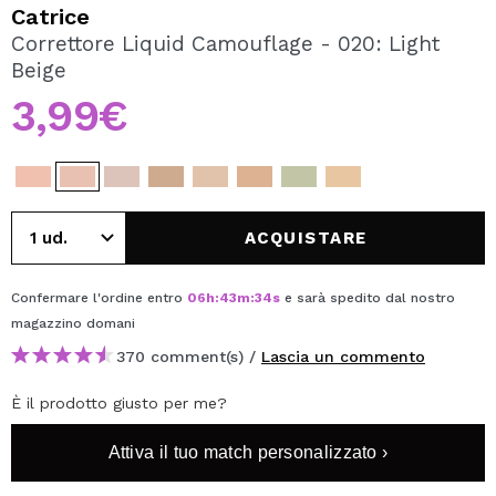
VOGLIO REGISTRARMI
Catrice
Correttore Liquid Camouflage - 020: Light
Creando un account su Maquibeauty.it potrai fare i tuoi
Beige
acquisti velocemente, controllare lo stato dei tuoi ordini e
consultare le tue operazioni precedenti.
3,99€
CREARE UN ACCOUNT
ACQUISTARE
Confermare l'ordine entro
06
h
:
43
m
:
34
s
e sarà spedito dal nostro
magazzino
domani
370 comment(s) /
Lascia un commento
È il prodotto giusto per me?
Attiva il tuo match personalizzato ›