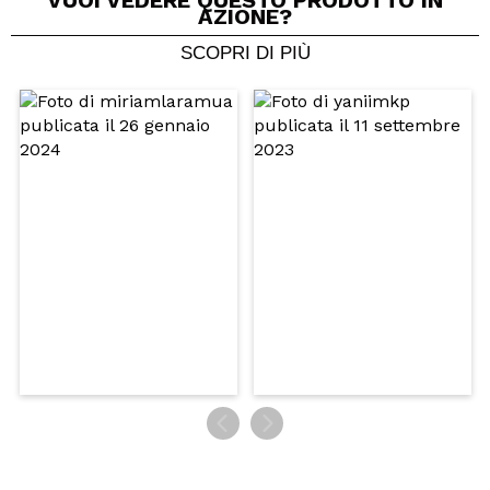
VUOI VEDERE QUESTO PRODOTTO IN
AZIONE?
Jennifer
SCOPRI DI PIÙ
Il correttore è discreto, ha una media coprenza. Lo
020 è adatto ad una carnagione medio-chiara con
sottotono giallo
Consiglieresti questo acquisto?
Si
Rispondi
Utile
|
Hace 7 años
Ornella
Ottimo prodotto, non segna il contorno occhi,
buona durata. 020 adatto a un sottotono giallo.
Consiglieresti questo acquisto?
Si
Rispondi
Utile
|
Hace 7 años
Laura