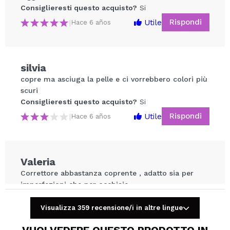
Consiglieresti questo acquisto?
Si
Rispondi
Utile
|
Hace 6 años
silvia
Condividi un video o una foto
copre ma asciuga la pelle e ci vorrebbero colori più
Il tuo video potrebbe essere il primo. Immaginalo...
scuri
Consiglieresti questo acquisto?
Si
Consiglieresti questo acquisto?
Si
No
Rispondi
Utile
|
Hace 6 años
5/5
INVIA
Valeria
Correttore abbastanza coprente , adatto sia per
imperfezioni che per occhiaie.
Consiglieresti questo acquisto?
Si
Visualizza 359 recensione/i in altre lingue
Rispondi
Utile
|
Hace 6 años