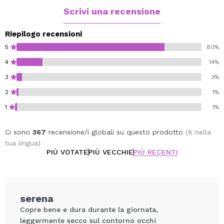
Scrivi una recensione
Riepilogo recensioni
5
80%
4
14%
3
3%
2
1%
1
1%
Ci sono
367
recensione/i globali su questo prodotto
(8 nella
tua lingua)
PIÙ VOTATE
PIÙ VECCHIE
PIÙ RECENTI
serena
Copre bene e dura durante la giornata,
leggermente secco sul contorno occhi