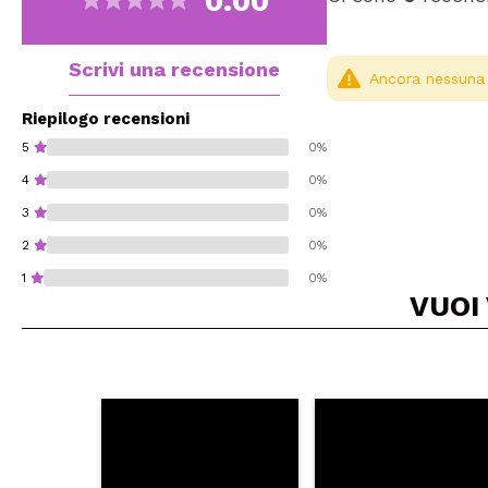
0.00
Scrivi una recensione
Ancora nessuna r
Riepilogo recensioni
5
0%
4
0%
3
0%
2
0%
1
0%
VUOI
Consiglieresti ques
INVI