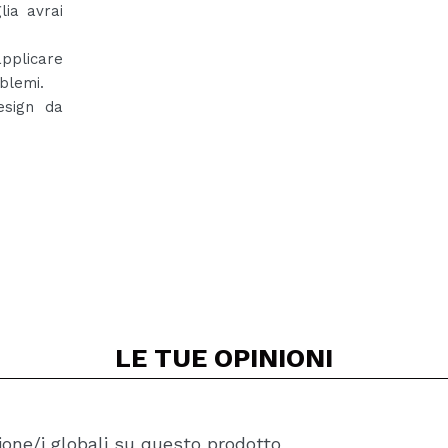
lia avrai
applicare
oblemi.
esign da
LE TUE
OPINIONI
one/i globali su questo prodotto