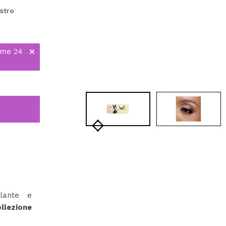
ostro
ime 24
lante e
ollezione