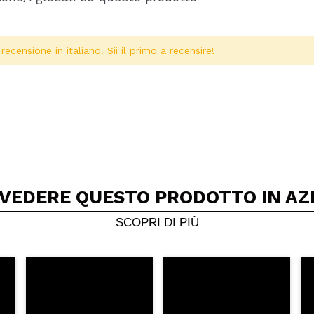
ecensione in italiano. Sii il primo a recensire!
 VEDERE QUESTO PRODOTTO IN AZ
Condividi un video o una foto
Il tuo video potrebbe essere il primo. Immaginalo...
SCOPRI DI PIÙ
5/
to acquisto?
Si
No
A