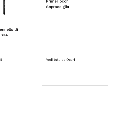
Nacomi - Gel doccia
Tec
Primer occhi
levigante - Banana e Cocco
Ros
Sopracciglia
ennello di
E834
1)
(1)
Vedi tutti da Occhi
2,99€
2,