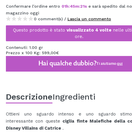
MAQUIFARMA
Confermare l'ordine entro
01
h
:
45
m
:
20
s
e sarà spedito dal n
magazzino
oggi
KOREA ZONE
0 comment(s) /
Lascia un commento
TRAVEL SIZE
Questo prodotto è stato
visualizzato 4 volte
nelle ult
ore.
NATURE
Contenuti: 1.00 gr
Prezzo x 100 Kg: 599,00€
SPECIALE
Hai qualche dubbio?
Ti aiutiamo
qui
OUTLET
SONO TORNATI!
PROSSIMAMENTE
Descrizione
Ingredienti
BLOG
Ottieni uno sguardo intenso e uno sguardo stimo
interessante con queste
ciglia finte Malefiche della c
Disney Villains di Catrice
.