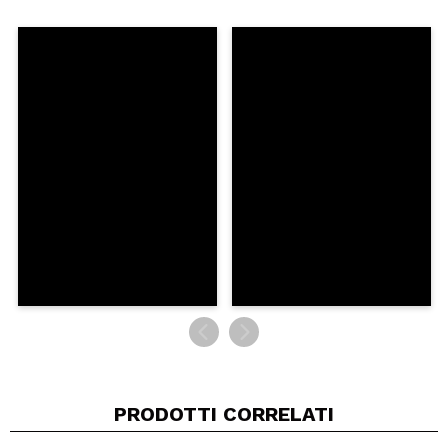
Condividi un video o una foto
Il tuo video potrebbe essere il primo. Immaginalo...
Consiglieresti questo acquisto?
Si
No
5/5
INVIA
PRODOTTI CORRELATI