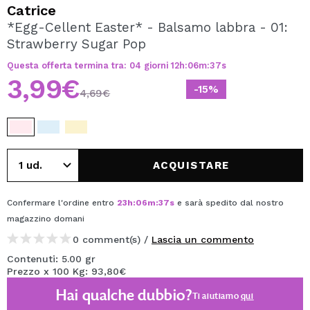
VOGLIO REGISTRARMI
Catrice
*Egg-Cellent Easter* - Balsamo labbra - 01:
Creando un account su Maquibeauty.it potrai fare i tuoi
Strawberry Sugar Pop
acquisti velocemente, controllare lo stato dei tuoi ordini e
consultare le tue operazioni precedenti.
Questa offerta termina tra:
04
giorni
12
h
:
06
m
:
37
s
3,99€
-15%
4,69€
CREARE UN ACCOUNT
ACQUISTARE
Confermare l'ordine entro
23
h
:
06
m
:
37
s
e sarà spedito dal nostro
magazzino
domani
0 comment(s) /
Lascia un commento
Contenuti: 5.00 gr
Prezzo x 100 Kg: 93,80€
Hai qualche dubbio?
Ti aiutiamo
qui