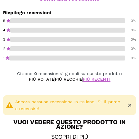
edizione limitata.
Riepilogo recensioni
Vegan.
5
0%
Cruelty free.
4
0%
Alcohol free.
3
0%
Paraben free.
Sulfate free.
2
0%
1
0%
Ci sono
0
recensione/i globali su questo prodotto
PIÙ VOTATE
PIÙ VECCHIE
PIÙ RECENTI
Ancora nessuna recensione in italiano. Sii il primo
a recensire!
VUOI VEDERE QUESTO PRODOTTO IN
AZIONE?
SCOPRI DI PIÙ