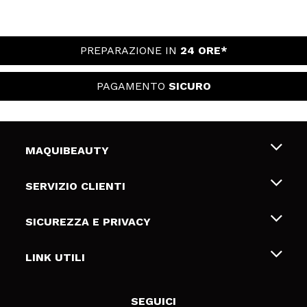
PREPARAZIONE IN
24 ORE*
PAGAMENTO
SICURO
MAQUIBEAUTY
Chi siamo
SERVIZIO CLIENTI
Offerte di lavoro
Spedizioni & Resi
SICUREZZA E PRIVACY
Gift Cards
Recesso / Resi
Termini e condizioni
LINK UTILI
Metodi di pagamamento
Informativa sulla privacy
Contattaci
Politica Cookies
SEGUICI