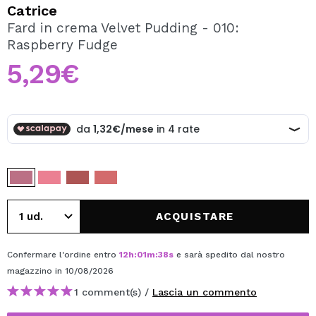
VOGLIO REGISTRARMI
Catrice
Fard in crema Velvet Pudding - 010:
Creando un account su Maquibeauty.it potrai fare i tuoi
Raspberry Fudge
acquisti velocemente, controllare lo stato dei tuoi ordini e
consultare le tue operazioni precedenti.
5,29€
CREARE UN ACCOUNT
ACQUISTARE
Confermare l'ordine entro
12
h
:
01
m
:
37
s
e sarà spedito dal nostro
magazzino
in 10/08/2026
1 comment(s) /
Lascia un commento