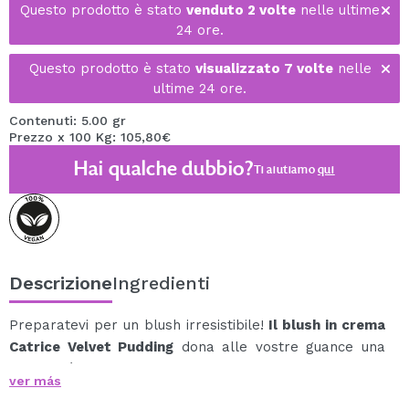
Questo prodotto è stato
venduto 2 volte
nelle ultime
24 ore.
Questo prodotto è stato
visualizzato 7 volte
nelle
ultime 24 ore.
Contenuti: 5.00 gr
Prezzo x 100 Kg: 105,80€
Hai qualche dubbio?
Ti aiutiamo
qui
Descrizione
Ingredienti
Preparatevi per un blush irresistibile!
Il blush in crema
Catrice Velvet Pudding
dona alle vostre guance una
luminosità naturale con una finitura perfettamente
ver más
sfumata.