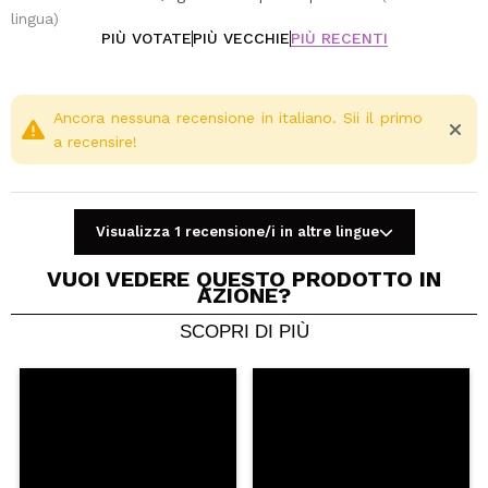
lingua)
PIÙ VOTATE
PIÙ VECCHIE
PIÙ RECENTI
Ancora nessuna recensione in italiano. Sii il primo
a recensire!
Visualizza 1 recensione/i in altre lingue
VUOI VEDERE QUESTO PRODOTTO IN
AZIONE?
SCOPRI DI PIÙ
Condividi un video o una foto
Il tuo video potrebbe essere il primo. Immaginalo...
Consiglieresti questo acquisto?
Si
No
5/5