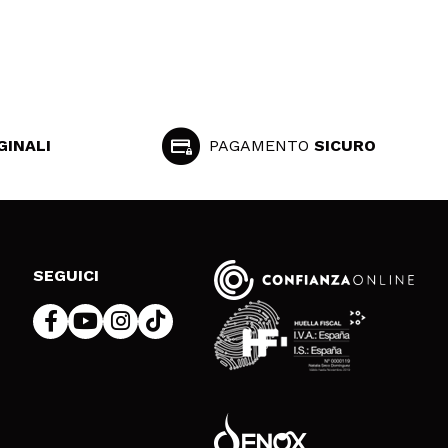
GINALI
PAGAMENTO
SICURO
SEGUICI