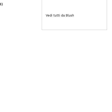
8)
(4)
88,50€
3,
Vedi tutti da Blush