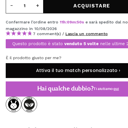
MAQUIFARMA
ACQUISTARE
KOREA ZONE
Confermare l'ordine entro
11
h
:
09
m
:
49
s
e sarà spedito dal n
TRAVEL SIZE
magazzino
in 10/08/2026
7 comment(s) /
Lascia un commento
NATURE
Questo prodotto è stato
venduto 5 volte
nelle ultime 
È il prodotto giusto per me?
SPECIALE
OUTLET
Attiva il tuo match personalizzato ›
SONO TORNATI!
Hai qualche dubbio?
Ti aiutiamo
qui
PROSSIMAMENTE
BLOG