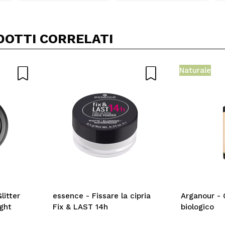
DOTTI CORRELATI
Naturale
litter
essence - Fissare la cipria
Arganour - 
ght
Fix & LAST 14h
biologico