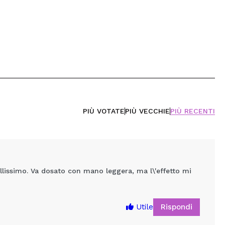
PIÙ VOTATE
PIÙ VECCHIE
PIÙ RECENTI
llissimo. Va dosato con mano leggera, ma l\'effetto mi
Rispondi
Utile