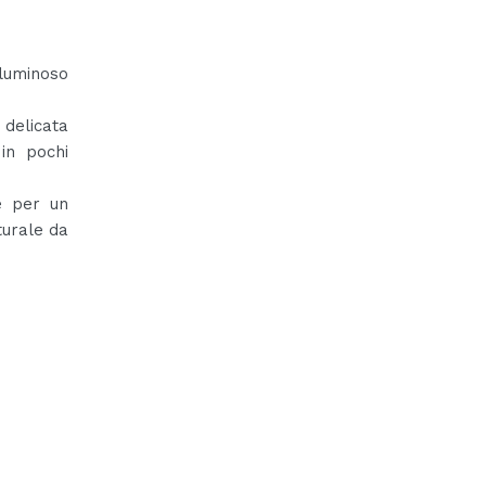
 luminoso
delicata
 in pochi
e per un
turale da