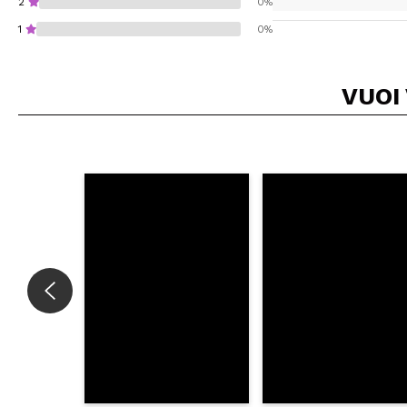
2
0%
1
0%
VUOI
Consiglieresti ques
INVI