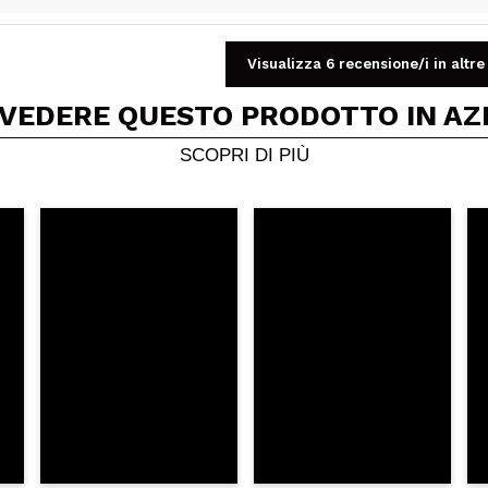
Visualizza 6 recensione/i in altre
Condividi un video o una foto
Il tuo video potrebbe essere il primo. Immaginalo...
 VEDERE QUESTO PRODOTTO IN AZ
SCOPRI DI PIÙ
5/
to acquisto?
Si
No
A