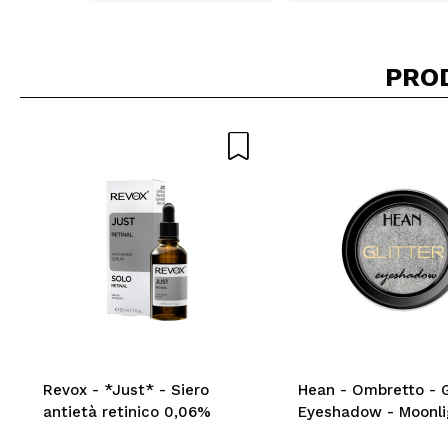
PRO
Revox - *Just* - Siero
Hean - Ombretto - G
antietà retinico 0,06%
Eyeshadow - Moonli