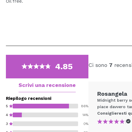
Oil free.
4.85
Ci sono
7
recensi
Scrivi una recensione
Rosangela
Riepilogo recensioni
Midnight berry s
5
86%
piace davvero ta
Consiglieresti q
4
14%
|
3
0%