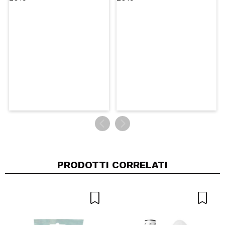
Consiglieresti questo acquisto?
Si
No
5/5
INVIA
PRODOTTI CORRELATI