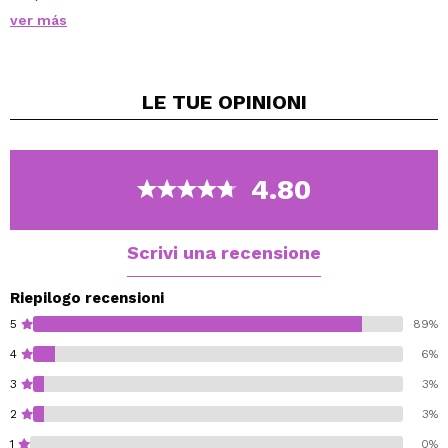
ed è estremamente leggero - come una seconda pelle.
ver más
Lascia la pelle liscia e ha durata estrema.
Copre le imperfezioni fino a 24 ore e opacizza la pelle.
LE TUE
OPINIONI
Ha un finish ad alta definizione, ti permette di avere una
pelle bellissima e sarai sempre pronta per farti
scattare una foto in qualsiasi momento.
4.80
Scrivi una recensione
Riepilogo recensioni
5
89%
4
6%
3
3%
2
3%
1
0%