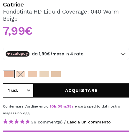
VOGLIO REGISTRARMI
Catrice
Fondotinta HD Liquid Coverage: 040 Warm
Creando un account su Maquibeauty.it potrai fare i tuoi
Beige
acquisti velocemente, controllare lo stato dei tuoi ordini e
consultare le tue operazioni precedenti.
7,99€
CREARE UN ACCOUNT
ACQUISTARE
Confermare l'ordine entro
10
h
:
08
m
:
35
s
e sarà spedito dal nostro
magazzino
oggi
36 comment(s) /
Lascia un commento