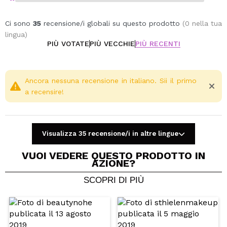
Ci sono
35
recensione/i globali su questo prodotto
(0 nella tua
lingua)
PIÙ VOTATE
PIÙ VECCHIE
PIÙ RECENTI
Ancora nessuna recensione in italiano. Sii il primo
a recensire!
Visualizza 35 recensione/i in altre lingue
VUOI VEDERE QUESTO PRODOTTO IN
AZIONE?
SCOPRI DI PIÙ
Condividi un video o una foto
Il tuo video potrebbe essere il primo. Immaginalo...