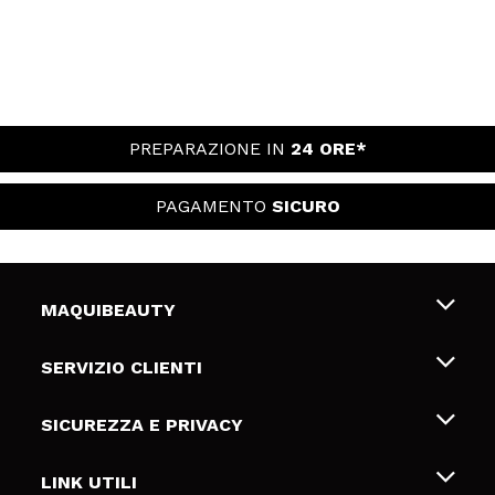
PREPARAZIONE IN
24 ORE*
PAGAMENTO
SICURO
MAQUIBEAUTY
Chi siamo
SERVIZIO CLIENTI
Offerte di lavoro
Spedizioni & Resi
SICUREZZA E PRIVACY
Gift Cards
Recesso / Resi
Termini e condizioni
LINK UTILI
Metodi di pagamamento