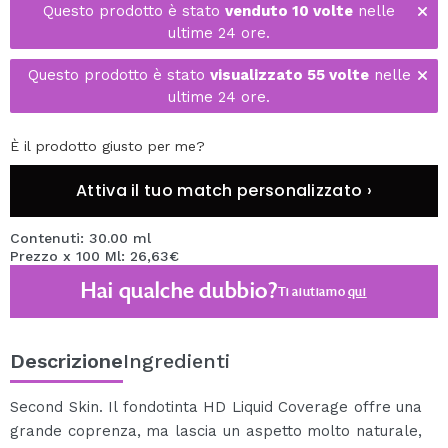
Questo prodotto è stato
venduto 10 volte
nelle
ultime 24 ore.
Questo prodotto è stato
visualizzato 55 volte
nelle
ultime 24 ore.
È il prodotto giusto per me?
Attiva il tuo match personalizzato ›
Contenuti: 30.00 ml
Prezzo x 100 Ml: 26,63€
Hai qualche dubbio?
Ti aiutiamo
qui
Descrizione
Ingredienti
Second Skin. Il fondotinta HD Liquid Coverage offre una
grande coprenza, ma lascia un aspetto molto naturale,