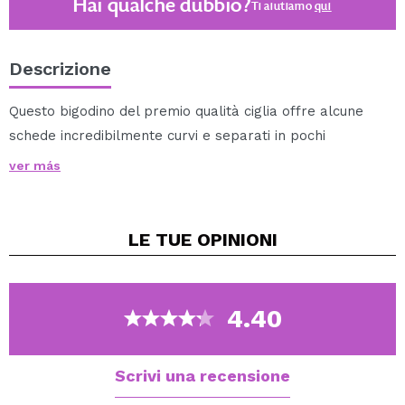
Hai qualche dubbio?
Ti aiutiamo
qui
Descrizione
Questo bigodino del premio qualità ciglia offre alcune
schede incredibilmente curvi e separati in pochi
secondi. Basta metterlo sulla riga superiore delle
ver más
schede, chiudere e premere delicatamente per circa 10
secondi. Pettine integrato può essere rimosso e usato
per dare ancora maggiore densità e volume. Quindi,
LE TUE
OPINIONI
applicare la maschera. Viene fornito con due bande di
sostituzione.
4.40
Scrivi una recensione