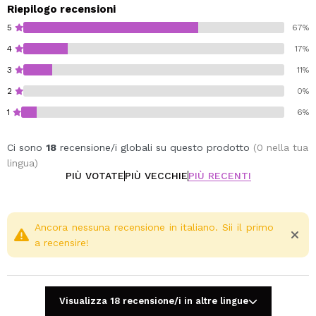
Riepilogo recensioni
5
67%
4
17%
3
11%
2
0%
1
6%
Ci sono
18
recensione/i globali su questo prodotto
(0 nella tua
lingua)
PIÙ VOTATE
PIÙ VECCHIE
PIÙ RECENTI
Ancora nessuna recensione in italiano. Sii il primo
a recensire!
Visualizza 18 recensione/i in altre lingue