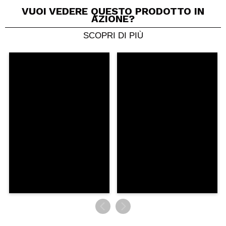
VUOI VEDERE QUESTO PRODOTTO IN
AZIONE?
SCOPRI DI PIÙ
Condividi un video o una foto
Il tuo video potrebbe essere il primo. Immaginalo...
Consiglieresti questo acquisto?
Si
No
5/5
INVIA