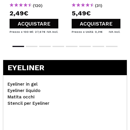
(120)
(31)
2,49€
5,49€
ACQUISTARE
ACQUISTARE
Prezzo x 100 Ml: 27,67€
IVA Incl.
Prezzo x Unità: 0,31€
IVA Incl.
EYELINER
Eyeliner in gel
Eyeliner liquido
Matita occhi
Stencil per Eyeliner