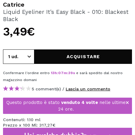
VOGLIO REGISTRARMI
Catrice
Liquid Eyeliner It's Easy Black - 010: Blackest
Creando un account su Maquibeauty.it potrai fare i tuoi
Black
acquisti velocemente, controllare lo stato dei tuoi ordini e
consultare le tue operazioni precedenti.
3,49€
CREARE UN ACCOUNT
ACQUISTARE
Confermare l'ordine entro
13
h
:
07
m
:
39
s
e sarà spedito dal nostro
magazzino
domani
5 comment(s) /
Lascia un commento
Questo prodotto è stato
venduto 4 volte
nelle ultime
24 ore.
Contenuti: 1.10 ml
Prezzo x 100 Ml: 317,27€