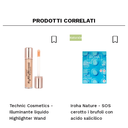
PRODOTTI CORRELATI
Condividi un video o una foto
Il tuo video potrebbe essere il primo. Immaginalo...
Naturale
Consiglieresti questo acquisto?
Si
No
5/5
INVIA
Technic Cosmetics -
Iroha Nature - SOS
Illuminante liquido
cerotto i brufoli con
Highlighter Wand
acido salicilico