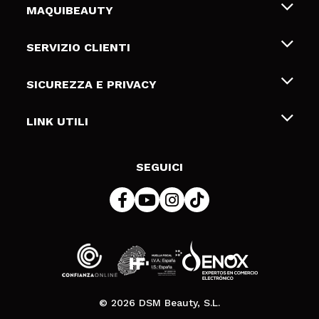
MAQUIBEAUTY
Chi siamo
SERVIZIO CLIENTI
Offerte di lavoro
Spedizioni & Resi
SICUREZZA E PRIVACY
Gift Cards
Recesso / Resi
Termini e condizioni
LINK UTILI
Metodi di pagamamento
Informativa sulla privacy
Contattaci
Politica Cookies
SEGUICI
Risoluzione delle controversie online (ODR)
© 2026 DSM Beauty, S.L.