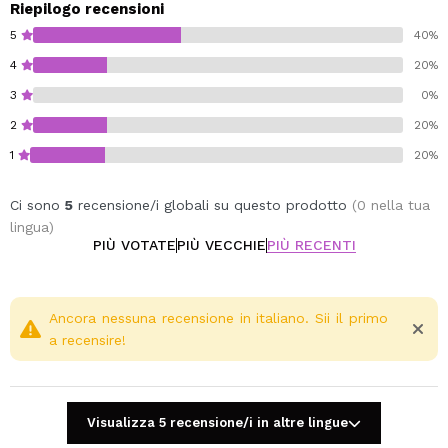
Vegan.
Riepilogo recensioni
5
40%
4
20%
3
0%
2
20%
1
20%
Ci sono
5
recensione/i globali su questo prodotto
(0 nella tua
lingua)
PIÙ VOTATE
PIÙ VECCHIE
PIÙ RECENTI
Ancora nessuna recensione in italiano. Sii il primo
a recensire!
Visualizza 5 recensione/i in altre lingue