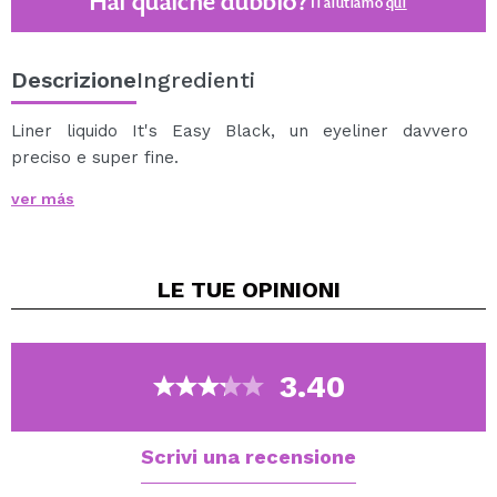
Hai qualche dubbio?
Ti aiutiamo
qui
Descrizione
Ingredienti
Liner liquido It's Easy Black, un eyeliner davvero
preciso e super fine.
Otterrai un contorno lungo e intenso, in un unico
ver más
passaggio.
Per garantire che l'eyeliner duri il più a lungo possibile,
la palpebra deve essere asciutta e priva di qualsiasi
LE TUE
OPINIONI
traccia di grasso.
Suggerimento: per creare le basi perfette per un
eyeliner spettacolare, applica semplicemente polvere
3.40
sciolta o un primer per ombre. In questo modo otterrai
una migliore aderenza. Puoi anche usare polvere
compatta o un'ombra leggera.
Scrivi una recensione