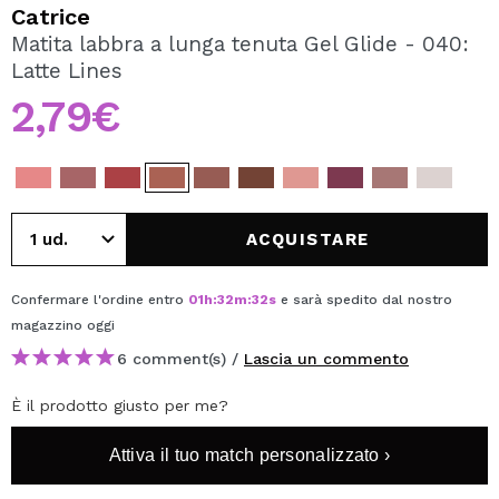
VOGLIO REGISTRARMI
Catrice
Matita labbra a lunga tenuta Gel Glide - 040:
Creando un account su Maquibeauty.it potrai fare i tuoi
Latte Lines
acquisti velocemente, controllare lo stato dei tuoi ordini e
consultare le tue operazioni precedenti.
2,79€
CREARE UN ACCOUNT
ACQUISTARE
Confermare l'ordine entro
01
h
:
32
m
:
32
s
e sarà spedito dal nostro
magazzino
oggi
6 comment(s) /
Lascia un commento
È il prodotto giusto per me?
Attiva il tuo match personalizzato ›