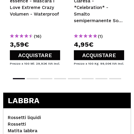
essence - Mascara I
Claresa -
Love Extreme Crazy
*Celebration* -
Volumen - Waterproof
Smalto
semipermanente Soak
off - 07
(16)
(1)
3,59€
4,95€
ACQUISTARE
ACQUISTARE
Prezzo x 100 Ml: 29,92€
IVA Incl.
Prezzo x 100 Kg: 99,00€
IVA Incl.
LABBRA
Rossetti liquidi
Rossetti
Matita labbra