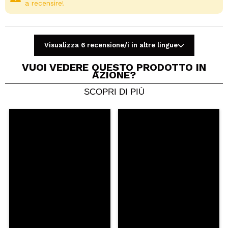
a recensire!
Visualizza 6 recensione/i in altre lingue
VUOI VEDERE QUESTO PRODOTTO IN
AZIONE?
SCOPRI DI PIÙ
Condividi un video o una foto
Il tuo video potrebbe essere il primo. Immaginalo...
Consiglieresti questo acquisto?
Si
No
5/5
INVIA