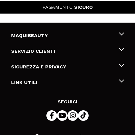
PAGAMENTO
SICURO
MAQUIBEAUTY
Chi siamo
SERVIZIO CLIENTI
Offerte di lavoro
Spedizioni & Resi
SICUREZZA E PRIVACY
Gift Cards
Recesso / Resi
Termini e condizioni
LINK UTILI
Metodi di pagamamento
Informativa sulla privacy
Contattaci
Politica Cookies
SEGUICI
Risoluzione delle controversie online (ODR)