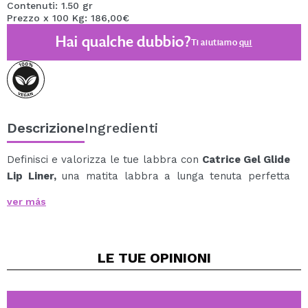
Contenuti: 1.50 gr
Prezzo x 100 Kg: 186,00€
Hai qualche dubbio?
Ti aiutiamo
qui
Descrizione
Ingredienti
Definisci e valorizza le tue labbra con
Catrice Gel Glide
Lip Liner,
una matita labbra a lunga tenuta perfetta
per ogni occasione.
ver más
La sua texture cremosa e ultra pigmentata scivola
delicatamente sulla pelle, consentendo un'applicazione
precisa e confortevole.
LE TUE
OPINIONI
Grazie all'elevata resa cromatica, puoi delineare,
riempire o sfumare per creare qualsiasi cosa, da una
finitura naturale a un look più definito e sofisticato.