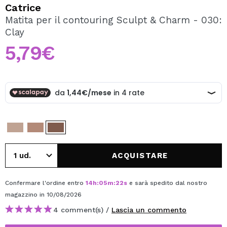
VOGLIO REGISTRARMI
Catrice
Matita per il contouring Sculpt & Charm - 030:
Creando un account su Maquibeauty.it potrai fare i tuoi
Clay
acquisti velocemente, controllare lo stato dei tuoi ordini e
consultare le tue operazioni precedenti.
5,79€
CREARE UN ACCOUNT
ACQUISTARE
Confermare l'ordine entro
14
h
:
05
m
:
21
s
e sarà spedito dal nostro
magazzino
in 10/08/2026
4 comment(s) /
Lascia un commento