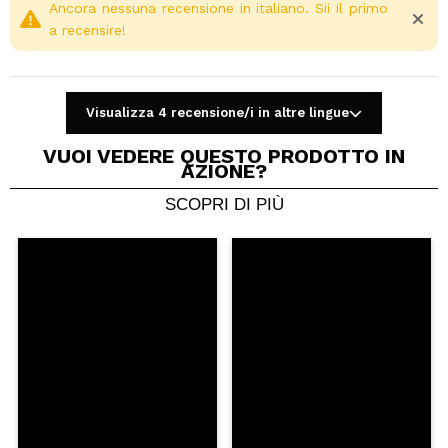
Ancora nessuna recensione in italiano. Sii il primo
a recensire!
Visualizza 4 recensione/i in altre lingue
VUOI VEDERE QUESTO PRODOTTO IN
AZIONE?
SCOPRI DI PIÙ
Condividi un video o una foto
Il tuo video potrebbe essere il primo. Immaginalo...
Consiglieresti questo acquisto?
Si
No
5/5
INVIA