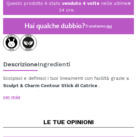
Questo prodotto è stato
venduto 4 volte
nelle ultime
24 ore.
Hai qualche dubbio?
Ti aiutiamo
qui
Descrizione
Ingredienti
Scolpisci e definisci i tuoi lineamenti con facilità grazie a
Sculpt & Charm Contour Stick di Catrice
.
La sua tonalità crea una definizione naturale e un
ver más
effetto lifting immediato, ideale per ottenere un
contorno delicato e valorizzante.
La texture ultra cremosa scivola delicatamente sulla
LE TUE
OPINIONI
pelle e si fonde perfettamente, offrendo un risultato
naturale e senza striature.