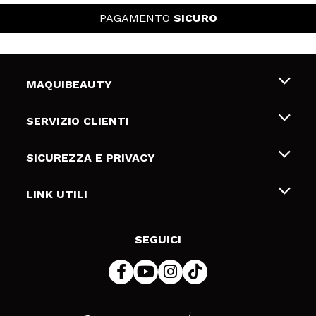
PAGAMENTO
SICURO
MAQUIBEAUTY
Chi siamo
SERVIZIO CLIENTI
Offerte di lavoro
Spedizioni & Resi
SICUREZZA E PRIVACY
Gift Cards
Recesso / Resi
Termini e condizioni
LINK UTILI
Metodi di pagamamento
Informativa sulla privacy
Contattaci
Politica Cookies
SEGUICI
Risoluzione delle controversie online (ODR)