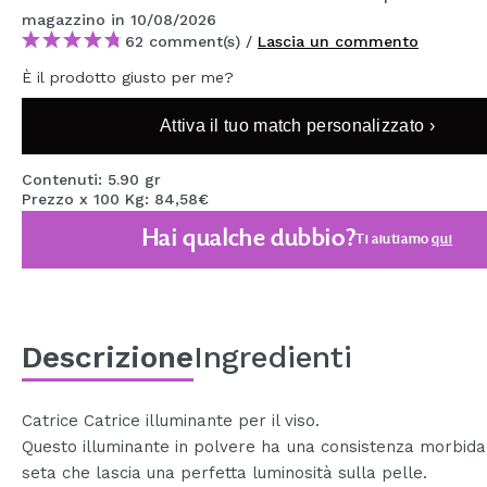
MAQUIFARMA
magazzino
in 10/08/2026
62 comment(s) /
Lascia un commento
KOREA ZONE
È il prodotto giusto per me?
TRAVEL SIZE
Attiva il tuo match personalizzato ›
NATURE
Contenuti: 5.90 gr
Prezzo x 100 Kg: 84,58€
SPECIALE
Hai qualche dubbio?
Ti aiutiamo
qui
OUTLET
SONO TORNATI!
PROSSIMAMENTE
Descrizione
Ingredienti
BLOG
Catrice Catrice illuminante per il viso.
Questo illuminante in polvere ha una consistenza morbid
seta che lascia una perfetta luminosità sulla pelle.