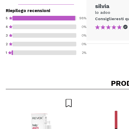
silvia
Riepilogo recensioni
lo adoo
5
98%
Consiglieresti q
|
4
0%
3
0%
2
0%
1
2%
PRO
Consiglieresti ques
INVI