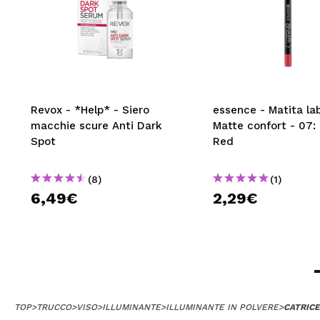
Revox - *Help* - Siero
essence - Matita la
macchie scure Anti Dark
Matte confort - 07: 
Spot
Red
(8)
(1)
6,49€
2,29€
TOP
>
TRUCCO
>
VISO
>
ILLUMINANTE
>
ILLUMINANTE IN POLVERE
>
CATRICE