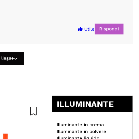
Rispondi
Utile
 lingue
5
ILLUMINANTE
Illuminante in crema
Illuminante in polvere
Illuminante liquido