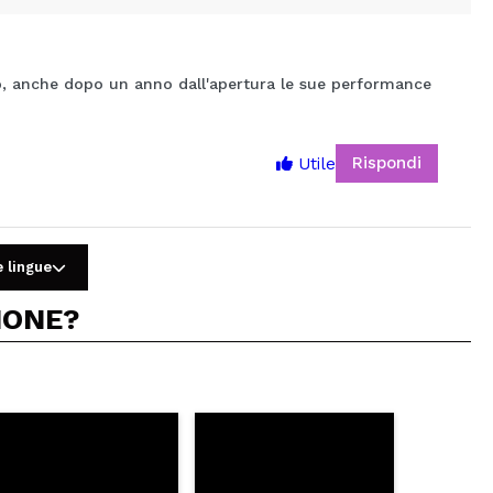
o, anche dopo un anno dall'apertura le sue performance
Rispondi
Utile
5
e lingue
IONE?