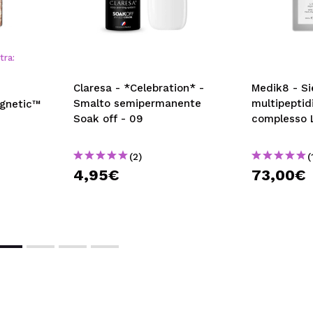
tra:
Claresa - *Celebration* -
Medik8 - Si
Smalto semipermanente
multipepti
gnetic™
Soak off - 09
complesso L
(2)
(
4,95€
73,00€