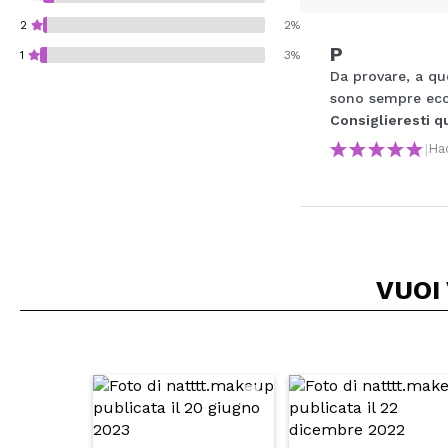
2
2%
P
1
3%
Da provare, a qu
sono sempre ecc
Consiglieresti q
|
Ha
Consiglieresti ques
INVI
VUOI