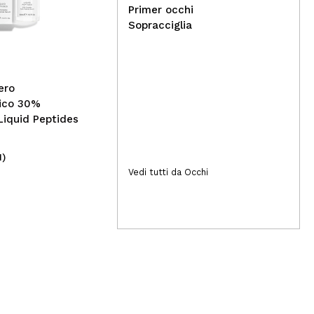
essence - Fard in stick
Las
Primer occhi
Baby Got Blush - 30: Rosé
Sopracciglia
all day
ero
dico 30%
iquid Peptides
1)
(33)
3,79€
Vedi tutti da Occhi
6,