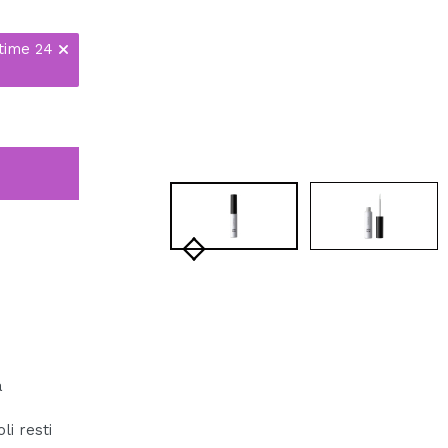
time 24
a
li resti