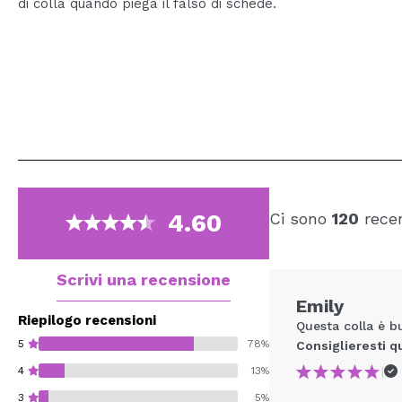
di colla quando piega il falso di schede.
4.60
Ci sono
120
recen
Scrivi una recensione
Emily
Riepilogo recensioni
Questa colla è 
5
78%
Consiglieresti q
|
4
13%
3
5%