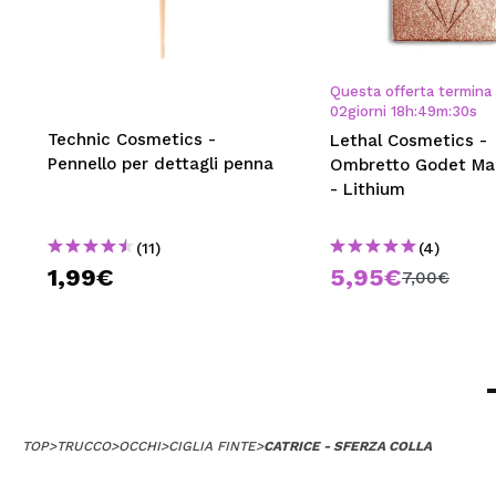
Questa offerta termina 
02
giorni
18
h
:
49
m
:
29
s
Technic Cosmetics -
Lethal Cosmetics -
Pennello per dettagli penna
Ombretto Godet Ma
- Lithium
(11)
(4)
1,99€
5,95€
7,00€
TOP
>
TRUCCO
>
OCCHI
>
CIGLIA FINTE
>
CATRICE - SFERZA COLLA