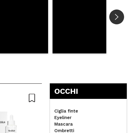
OCCHI
Ciglia finte
Eyeliner
Mascara
Ard
Ombretti