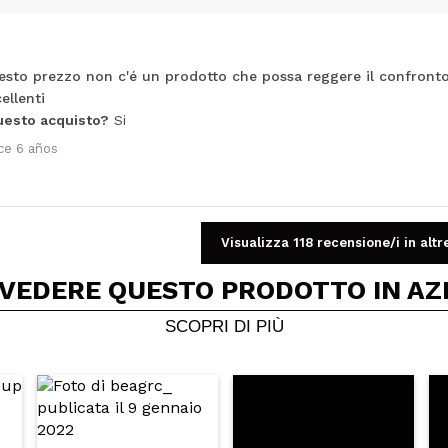
esto prezzo non c'é un prodotto che possa reggere il confront
Condividi un video o una foto
ellenti
Il tuo video potrebbe essere il primo. Immaginalo...
uesto acquisto?
Si
ce 6 años
5/
to acquisto?
Si
No
A
Visualizza 118 recensione/i in altr
 VEDERE QUESTO PRODOTTO IN AZ
SCOPRI DI PIÙ