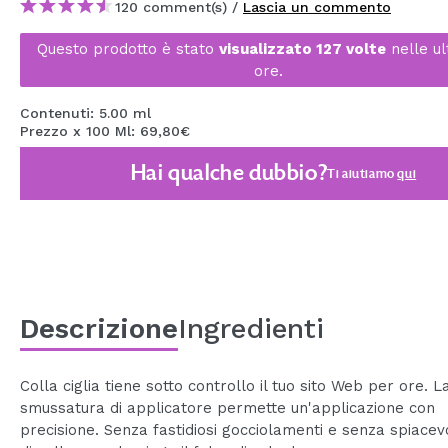
120 comment(s) /
Lascia un commento
MAQUIFARMA
Questo prodotto è stato
visualizzato 127 volte
nelle ul
KOREA ZONE
ore.
TRAVEL SIZE
Contenuti: 5.00 ml
Prezzo x 100 Ml: 69,80€
NATURE
Hai qualche dubbio?
Ti aiutiamo
qui
SPECIALE
OUTLET
SONO TORNATI!
PROSSIMAMENTE
Descrizione
Ingredienti
BLOG
Colla ciglia tiene sotto controllo il tuo sito Web per ore. L
smussatura di applicatore permette un'applicazione con
precisione. Senza fastidiosi gocciolamenti e senza spiacevo