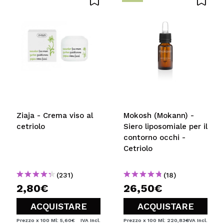
Consiglieresti questo acquisto?
Si
No
5/5
INVIA
Ziaja - Crema viso al
Mokosh (Mokann) -
cetriolo
Siero liposomiale per il
contorno occhi -
Cetriolo
(231)
(18)
2,80€
26,50€
ACQUISTARE
ACQUISTARE
Prezzo x 100 Ml: 5,60€
IVA Incl.
Prezzo x 100 Ml: 220,83€
IVA Incl.