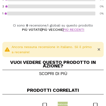
2
0%
1
0%
Ci sono
0
recensione/i globali su questo prodotto
PIÙ VOTATE
PIÙ VECCHIE
PIÙ RECENTI
Ancora nessuna recensione in italiano. Sii il primo
a recensire!
VUOI VEDERE QUESTO PRODOTTO IN
AZIONE?
SCOPRI DI PIÙ
PRODOTTI CORRELATI
Condividi un video o una foto
Il tuo video potrebbe essere il primo. Immaginalo...
Naturale