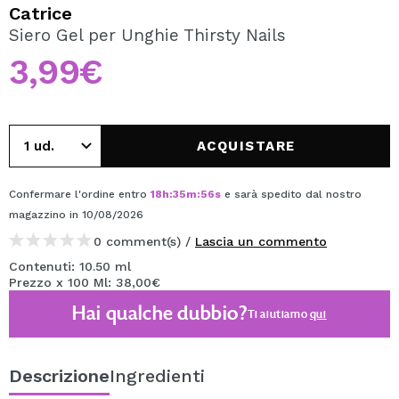
VOGLIO REGISTRARMI
Catrice
Siero Gel per Unghie Thirsty Nails
Creando un account su Maquibeauty.it potrai fare i tuoi
acquisti velocemente, controllare lo stato dei tuoi ordini e
3,99€
consultare le tue operazioni precedenti.
CREARE UN ACCOUNT
ACQUISTARE
Confermare l'ordine entro
18
h
:
35
m
:
56
s
e sarà spedito dal nostro
magazzino
in 10/08/2026
0 comment(s) /
Lascia un commento
Contenuti: 10.50 ml
Prezzo x 100 Ml: 38,00€
Hai qualche dubbio?
Ti aiutiamo
qui
Descrizione
Ingredienti