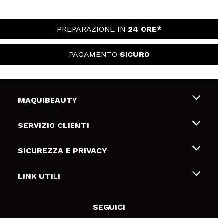
PREPARAZIONE IN
24 ORE*
PAGAMENTO
SICURO
MAQUIBEAUTY
Chi siamo
SERVIZIO CLIENTI
Offerte di lavoro
Spedizioni & Resi
SICUREZZA E PRIVACY
Gift Cards
Recesso / Resi
Termini e condizioni
LINK UTILI
Metodi di pagamamento
Informativa sulla privacy
Contattaci
Politica Cookies
SEGUICI
Risoluzione delle controversie online (ODR)