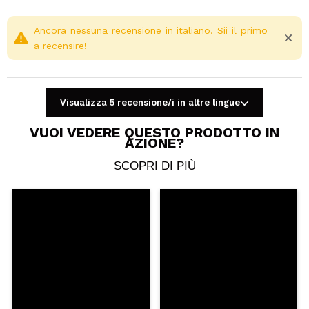
Ancora nessuna recensione in italiano. Sii il primo
a recensire!
Visualizza 5 recensione/i in altre lingue
VUOI VEDERE QUESTO PRODOTTO IN
AZIONE?
SCOPRI DI PIÙ
Condividi un video o una foto
Il tuo video potrebbe essere il primo. Immaginalo...
Consiglieresti questo acquisto?
Si
No
5/5
INVIA