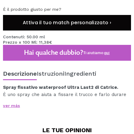
È il prodotto giusto per me?
Attiva il tuo match personalizzato ›
Contenuti: 50.00 ml
Prezzo x 100 Ml: 11,38€
Hai qualche dubbio?
Ti aiutiamo
qui
Descrizione
Istruzioni
Ingredienti
Spray fissativo waterproof Ultra Last2 di Catrice.
È uno spray che aiuta a fissare il trucco e farlo durare
in modo impeccabile fino a 18 ore.
ver más
Ha una texture trasparente, è impermeabile e non si
trasferisce.
È uno spray leggero, che lo rende molto comodo da
LE TUE
OPINIONI
usare sulla pelle.