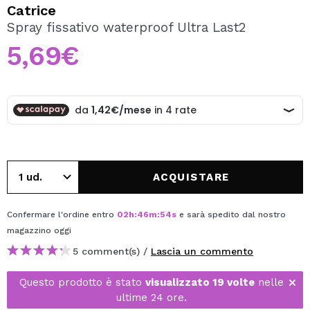
VOGLIO REGISTRARMI
Catrice
Spray fissativo waterproof Ultra Last2
Creando un account su Maquibeauty.it potrai fare i tuoi
acquisti velocemente, controllare lo stato dei tuoi ordini e
5,69€
consultare le tue operazioni precedenti.
CREARE UN ACCOUNT
ACQUISTARE
Confermare l'ordine entro
02
h
:
46
m
:
53
s
e sarà spedito dal nostro
magazzino
oggi
5 comment(s) /
Lascia un commento
Questo prodotto è stato
visualizzato 19 volte
nelle
ultime 24 ore.