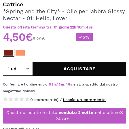
VOGLIO REGISTRARMI
Catrice
*Spring and the City* - Olio per labbra Glossy
Creando un account su Maquibeauty.it potrai fare i tuoi
Nectar - 01: Hello, Lover!
acquisti velocemente, controllare lo stato dei tuoi ordini e
consultare le tue operazioni precedenti.
Questa offerta termina tra:
01
giorni
22
h
:
16
m
:
48
s
4,50€
-15%
5,29€
CREARE UN ACCOUNT
ACQUISTARE
Confermare l'ordine entro
09
h
:
16
m
:
48
s
e sarà spedito dal nostro
magazzino
domani
0 comment(s) /
Lascia un commento
Questo prodotto è stato
venduto 2 volte
nelle ultime
24 ore.