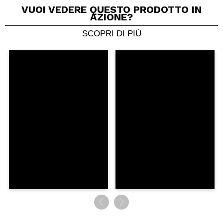
VUOI VEDERE QUESTO PRODOTTO IN
AZIONE?
SCOPRI DI PIÙ
Condividi un video o una foto
Il tuo video potrebbe essere il primo. Immaginalo...
Consiglieresti questo acquisto?
Si
No
5/5
INVIA