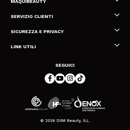
MAQUIBEAUTY
Chi siamo
SERVIZIO CLIENTI
Offerte di lavoro
Spedizioni & Resi
SICUREZZA E PRIVACY
Gift Cards
Recesso / Resi
Termini e condizioni
LINK UTILI
Metodi di pagamamento
Informativa sulla privacy
Contattaci
Politica Cookies
SEGUICI
Risoluzione delle controversie online (ODR)
© 2026 DSM Beauty, S.L.