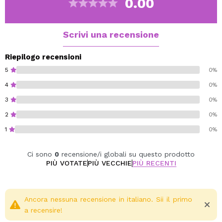
0.00
Catrice
Cruelty free.
Scrivi una recensione
Riepilogo recensioni
5
0%
4
0%
3
0%
2
0%
1
0%
Ci sono
0
recensione/i globali su questo prodotto
PIÙ VOTATE
PIÙ VECCHIE
PIÙ RECENTI
Ancora nessuna recensione in italiano. Sii il primo
a recensire!