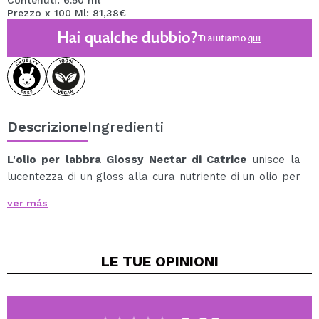
Contenuti: 6.50 ml
Prezzo x 100 Ml: 81,38€
Hai qualche dubbio?
Ti aiutiamo
qui
Descrizione
Ingredienti
L'olio per labbra Glossy Nectar di Catrice
unisce la
lucentezza di un gloss alla cura nutriente di un olio per
labbra, lasciando le labbra morbide, idratate e con una
ver más
finitura irresistibile.
La sua texture leggera e non appiccicosa scivola
facilmente grazie al suo applicatore morbido, donando
LE TUE
OPINIONI
una lucentezza naturale e succosa che esalta il volume
delle labbra.
Glossy Nectar