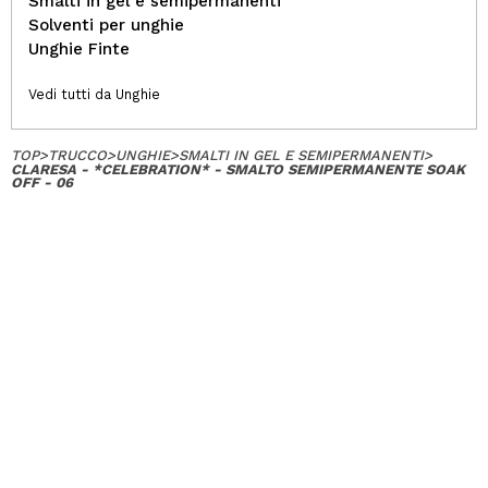
Smalti in gel e semipermanenti
Solventi per unghie
Unghie Finte
Vedi tutti da Unghie
TOP
>
TRUCCO
>
UNGHIE
>
SMALTI IN GEL E SEMIPERMANENTI
>
CLARESA - *CELEBRATION* - SMALTO SEMIPERMANENTE SOAK
OFF - 06