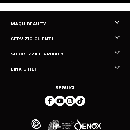
MAQUIBEAUTY
Chi siamo
SERVIZIO CLIENTI
Offerte di lavoro
Spedizioni & Resi
SICUREZZA E PRIVACY
Gift Cards
Recesso / Resi
Termini e condizioni
LINK UTILI
Metodi di pagamamento
Informativa sulla privacy
Contattaci
Politica Cookies
SEGUICI
Risoluzione delle controversie online (ODR)