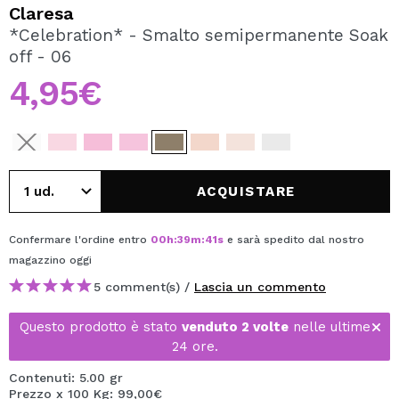
VOGLIO REGISTRARMI
Claresa
*Celebration* - Smalto semipermanente Soak
Creando un account su Maquibeauty.it potrai fare i tuoi
off - 06
acquisti velocemente, controllare lo stato dei tuoi ordini e
consultare le tue operazioni precedenti.
4,95€
CREARE UN ACCOUNT
ACQUISTARE
Confermare l'ordine entro
00
h
:
39
m
:
41
s
e sarà spedito dal nostro
magazzino
oggi
5 comment(s) /
Lascia un commento
Questo prodotto è stato
venduto 2 volte
nelle ultime
24 ore.
Contenuti: 5.00 gr
Prezzo x 100 Kg: 99,00€