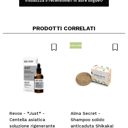
Visualizza 5 recensione/i in altre lingue
PRODOTTI CORRELATI
Condividi un video o una foto
Il tuo video potrebbe essere il primo. Immaginalo...
Naturale
Consiglieresti questo acquisto?
Si
No
5/5
INVIA
Revox - *Just* -
Alma Secret -
Centella asiatica
Shampoo solido
soluzione rigenerante
anticaduta Shikakai