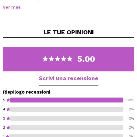
Il suo utilizzo è fondamentale per preparare l'unghia
ver más
prima dell'applicazione della base, e anche per
rimuovere il residuo appiccicoso (strato di dispersione)
che lascia la manicure semipermanente nel suo ultimo
LE TUE
OPINIONI
passaggio (tranne se si utilizzano i top coat No Wipe di
Claresa).
Pulisce efficacemente anche i pennelli per manicure
professionali immergendo il pennello nel detergente e
5.00
asciugandolo su carta di cellulosa.
Scrivi una recensione
Riepilogo recensioni
5
100%
4
0%
3
0%
2
0%
1
0%