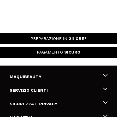
PREPARAZIONE IN
24 ORE*
PAGAMENTO
SICURO
MAQUIBEAUTY
Chi siamo
SERVIZIO CLIENTI
Offerte di lavoro
Spedizioni & Resi
SICUREZZA E PRIVACY
Gift Cards
Recesso / Resi
Termini e condizioni