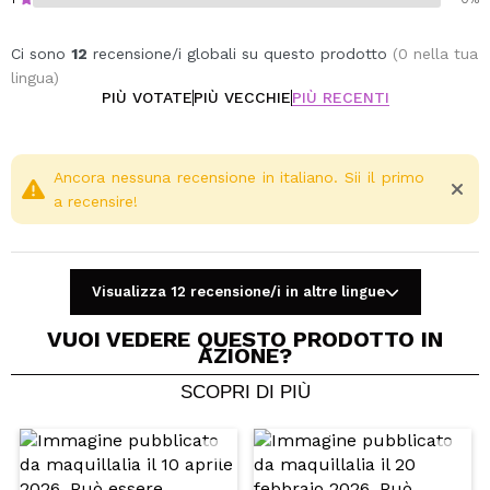
Ci sono
12
recensione/i globali su questo prodotto
(0 nella tua
lingua)
PIÙ VOTATE
PIÙ VECCHIE
PIÙ RECENTI
Ancora nessuna recensione in italiano. Sii il primo
a recensire!
Visualizza 12 recensione/i in altre lingue
VUOI VEDERE QUESTO PRODOTTO IN
AZIONE?
SCOPRI DI PIÙ
Condividi un video o una foto
Il tuo video potrebbe essere il primo. Immaginalo...