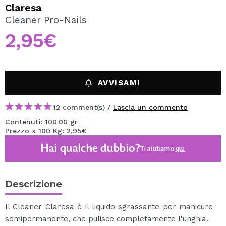
VOGLIO REGISTRARMI
Claresa
Cleaner Pro-Nails
Creando un account su Maquibeauty.it potrai fare i tuoi
acquisti velocemente, controllare lo stato dei tuoi ordini e
2,95€
consultare le tue operazioni precedenti.
CREARE UN ACCOUNT
AVVISAMI
12 comment(s) /
Lascia un commento
Contenuti: 100.00 gr
Prezzo x 100 Kg: 2,95€
Hai qualche dubbio?
Ti aiutiamo
qui
Descrizione
Il Cleaner Claresa è il liquido sgrassante per manicure
semipermanente, che pulisce completamente l'unghia.