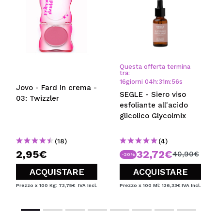
Questa offerta termina
tra:
16
giorni
04
h
:
31
m
:
55
s
Jovo - Fard in crema -
SEGLE - Siero viso
03: Twizzler
esfoliante all'acido
glicolico Glycolmix
(18)
(4)
2,95€
32,72€
40,90€
-20%
ACQUISTARE
ACQUISTARE
Prezzo x 100 Kg: 73,75€
IVA Incl.
Prezzo x 100 Ml: 136,33€
IVA Incl.