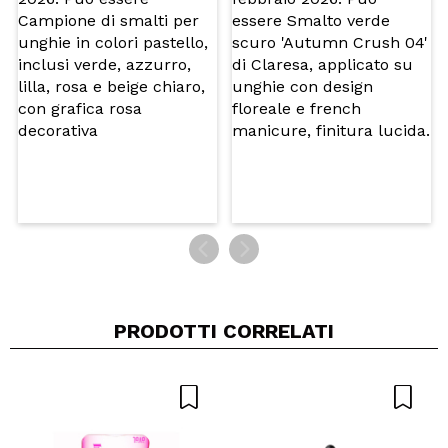
Consiglieresti questo acquisto?
Si
No
5/5
INVIA
PRODOTTI CORRELATI