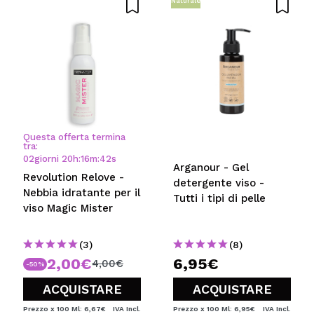
Naturale
Questa offerta termina
tra:
02
giorni
20
h
:
16
m
:
42
s
Arganour - Gel
Revolution Relove -
detergente viso -
Nebbia idratante per il
Tutti i tipi di pelle
viso Magic Mister
(3)
(8)
2,00€
6,95€
4,00€
-50%
ACQUISTARE
ACQUISTARE
Prezzo x 100 Ml: 6,67€
IVA Incl.
Prezzo x 100 Ml: 6,95€
IVA Incl.