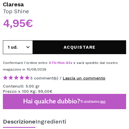
VOGLIO REGISTRARMI
Claresa
Top Shine
Creando un account su Maquibeauty.it potrai fare i tuoi
acquisti velocemente, controllare lo stato dei tuoi ordini e
4,95€
consultare le tue operazioni precedenti.
CREARE UN ACCOUNT
ACQUISTARE
Confermare l'ordine entro
07
h
:
16
m
:
43
s
e sarà spedito dal nostro
magazzino
in 10/08/2026
5 comment(s) /
Lascia un commento
Contenuti: 5.00 gr
Prezzo x 100 Kg: 99,00€
Hai qualche dubbio?
Ti aiutiamo
qui
Descrizione
Ingredienti