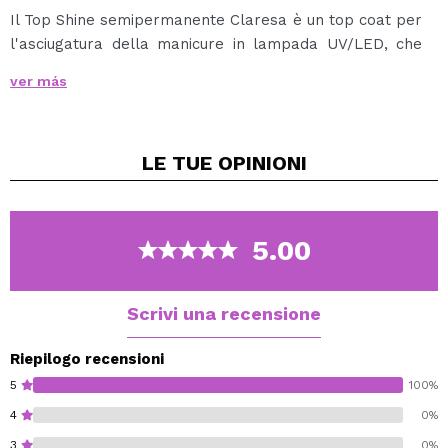
Il Top Shine semipermanente Claresa è un top coat per
l'asciugatura della manicure in lampada UV/LED, che
dona una straordinaria brillantezza alla manicure.
ver más
Questo smalto inoltre migliora la durata e la resistenza
dello smalto e non ingiallisce con il passare dei giorni o
con l'incidenza di qualsiasi tipo di luce.
LE TUE
OPINIONI
Lascia uno strato appiccicoso (strato di dispersione),
quindi è perfetto per applicare una polvere effetto
specchio o per trasferire fogli.
5.00
Scrivi una recensione
Riepilogo recensioni
5
100%
4
0%
3
0%