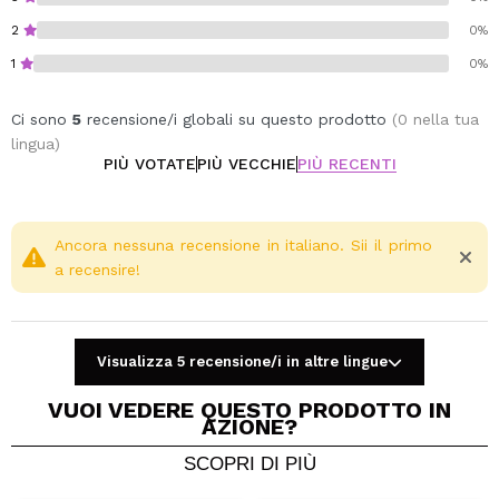
2
0%
1
0%
Ci sono
5
recensione/i globali su questo prodotto
(0 nella tua
lingua)
PIÙ VOTATE
PIÙ VECCHIE
PIÙ RECENTI
Ancora nessuna recensione in italiano. Sii il primo
a recensire!
Visualizza 5 recensione/i in altre lingue
VUOI VEDERE QUESTO PRODOTTO IN
AZIONE?
SCOPRI DI PIÙ
Condividi un video o una foto