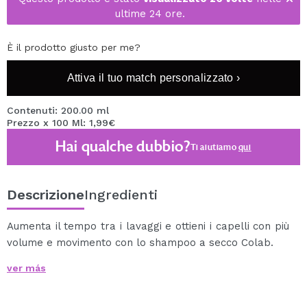
ultime 24 ore.
È il prodotto giusto per me?
Attiva il tuo match personalizzato ›
Contenuti: 200.00 ml
Prezzo x 100 Ml: 1,99€
Hai qualche dubbio?
Ti aiutiamo
qui
Descrizione
Ingredienti
Aumenta il tempo tra i lavaggi e ottieni i capelli con più
volume e movimento con lo shampoo a secco Colab.
Gli shampoo Colab hanno una formula innovativa e
ver más
invisibile che assorbe l'olio in eccesso senza lasciare
residui bianchi sui capelli.