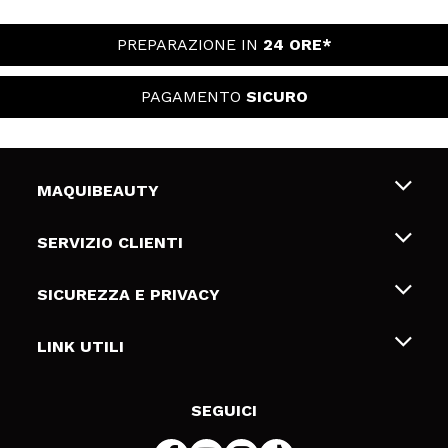
PREPARAZIONE IN
24 ORE*
PAGAMENTO
SICURO
MAQUIBEAUTY
Chi siamo
SERVIZIO CLIENTI
Offerte di lavoro
Spedizioni & Resi
SICUREZZA E PRIVACY
Gift Cards
Recesso / Resi
Termini e condizioni
LINK UTILI
Metodi di pagamamento
Informativa sulla privacy
Contattaci
Politica Cookies
SEGUICI
Risoluzione delle controversie online (ODR)