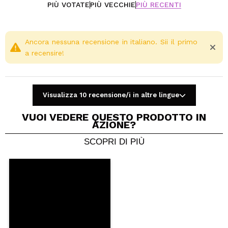
PIÙ VOTATE
PIÙ VECCHIE
PIÙ RECENTI
Ancora nessuna recensione in italiano. Sii il primo
a recensire!
Visualizza 10 recensione/i in altre lingue
VUOI VEDERE QUESTO PRODOTTO IN
AZIONE?
SCOPRI DI PIÙ
Condividi un video o una foto
Il tuo video potrebbe essere il primo. Immaginalo...
Consiglieresti questo acquisto?
Si
No
5/5