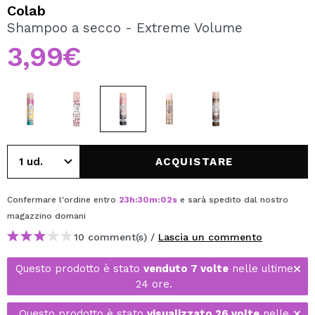
VOGLIO REGISTRARMI
Colab
Shampoo a secco - Extreme Volume
Creando un account su Maquibeauty.it potrai fare i tuoi
acquisti velocemente, controllare lo stato dei tuoi ordini e
3,99€
consultare le tue operazioni precedenti.
CREARE UN ACCOUNT
ACQUISTARE
Confermare l'ordine entro
23
h
:
30
m
:
02
s
e sarà spedito dal nostro
magazzino
domani
10 comment(s) /
Lascia un commento
Questo prodotto è stato
venduto 7 volte
nelle ultime
24 ore.
Questo prodotto è stato
visualizzato 26 volte
nelle