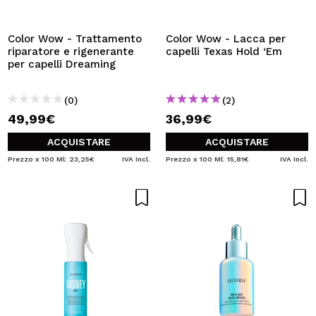
VOGLIO REGISTRARMI
Creando un account su Maquibeauty.it potrai fare i tuoi
Color Wow - Trattamento
Color Wow - Lacca per
acquisti velocemente, controllare lo stato dei tuoi ordini e
riparatore e rigenerante
capelli Texas Hold ‘Em
consultare le tue operazioni precedenti.
per capelli Dreaming
(0)
(2)
CREARE UN ACCOUNT
49,99€
36,99€
ACQUISTARE
ACQUISTARE
Prezzo x 100 Ml: 23,25€
IVA Incl.
Prezzo x 100 Ml: 15,81€
IVA Incl.