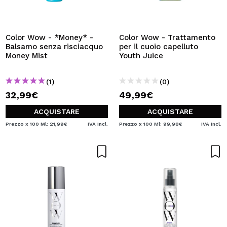
Color Wow - *Money* -
Color Wow - Trattamento
Balsamo senza risciacquo
per il cuoio capelluto
Money Mist
Youth Juice
(1)
(0)
32,99€
49,99€
ACQUISTARE
ACQUISTARE
Prezzo x 100 Ml: 21,99€
IVA Incl.
Prezzo x 100 Ml: 99,98€
IVA Incl.