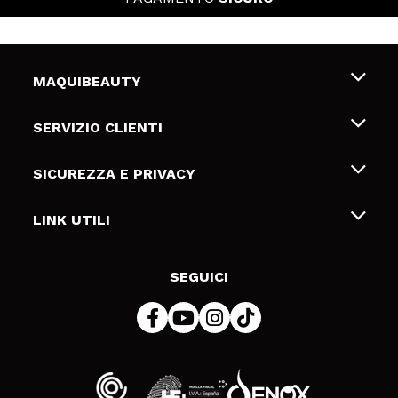
MAQUIBEAUTY
Chi siamo
SERVIZIO CLIENTI
Offerte di lavoro
Spedizioni & Resi
SICUREZZA E PRIVACY
Gift Cards
Recesso / Resi
Termini e condizioni
LINK UTILI
Metodi di pagamamento
Informativa sulla privacy
Contattaci
Politica Cookies
SEGUICI
Risoluzione delle controversie online (ODR)